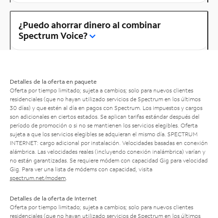
¿Puedo ahorrar dinero al combinar
Spectrum Voice?
Detalles de la oferta en paquete
Oferta por tiempo limitado; sujeta a cambios; solo para nuevos clientes
residenciales (que no hayan utilizado servicios de Spectrum en los últimos
30 días) y que estén al día en pagos con Spectrum. Los impuestos y cargos
son adicionales en ciertos estados. Se aplican tarifas estándar después del
período de promoción o si no se mantienen los servicios elegibles. Oferta
sujeta a que los servicios elegibles se adquieran el mismo día. SPECTRUM
INTERNET: cargo adicional por instalación. Velocidades basadas en conexión
alámbrica. Las velocidades reales (incluyendo conexión inalámbrica) varían y
no están garantizadas. Se requiere módem con capacidad Gig para velocidad
Gig. Para ver una lista de módems con capacidad, visita
spectrum.net/modem
.
Detalles de la oferta de Internet
Oferta por tiempo limitado; sujeta a cambios; solo para nuevos clientes
residenciales (que no hayan utilizado servicios de Spectrum en los últimos