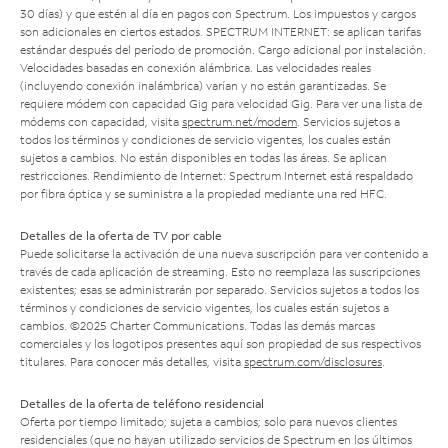
30 días) y que estén al día en pagos con Spectrum. Los impuestos y cargos
son adicionales en ciertos estados. SPECTRUM INTERNET: se aplican tarifas
estándar después del período de promoción. Cargo adicional por instalación.
Velocidades basadas en conexión alámbrica. Las velocidades reales
(incluyendo conexión inalámbrica) varían y no están garantizadas. Se
requiere módem con capacidad Gig para velocidad Gig. Para ver una lista de
módems con capacidad, visita
spectrum.net/modem
. Servicios sujetos a
todos los términos y condiciones de servicio vigentes, los cuales están
sujetos a cambios. No están disponibles en todas las áreas. Se aplican
restricciones. Rendimiento de Internet: Spectrum Internet está respaldado
por fibra óptica y se suministra a la propiedad mediante una red HFC.
Detalles de la oferta de TV por cable
Puede solicitarse la activación de una nueva suscripción para ver contenido a
través de cada aplicación de streaming. Esto no reemplaza las suscripciones
existentes; esas se administrarán por separado. Servicios sujetos a todos los
términos y condiciones de servicio vigentes, los cuales están sujetos a
cambios. ©2025 Charter Communications. Todas las demás marcas
comerciales y los logotipos presentes aquí son propiedad de sus respectivos
titulares. Para conocer más detalles, visita
spectrum.com/disclosures
.
Detalles de la oferta de teléfono residencial
Oferta por tiempo limitado; sujeta a cambios; solo para nuevos clientes
residenciales (que no hayan utilizado servicios de Spectrum en los últimos