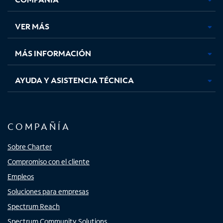
en
en
en
en
una
una
una
una
VER MÁS
pestaña
pestaña
pestaña
pestaña
nueva
nueva
nueva
nueva
MÁS INFORMACIÓN
AYUDA Y ASISTENCIA TÉCNICA
COMPAÑÍA
Sobre Charter
Compromiso con el cliente
Empleos
Soluciones para empresas
Spectrum Reach
Spectrum Community Solutions