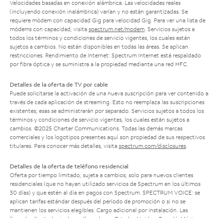
Velocidades basadas en conexión alámbrica. Las velocidades reales
(incluyendo conexión inalámbrica) varían y no están garantizadas. Se
requiere módem con capacidad Gig para velocidad Gig. Para ver una lista de
módems con capacidad, visita
spectrum.net/modem
. Servicios sujetos a
todos los términos y condiciones de servicio vigentes, los cuales están
sujetos a cambios. No están disponibles en todas las áreas. Se aplican
restricciones. Rendimiento de Internet: Spectrum Internet está respaldado
por fibra óptica y se suministra a la propiedad mediante una red HFC.
Detalles de la oferta de TV por cable
Puede solicitarse la activación de una nueva suscripción para ver contenido a
través de cada aplicación de streaming. Esto no reemplaza las suscripciones
existentes; esas se administrarán por separado. Servicios sujetos a todos los
términos y condiciones de servicio vigentes, los cuales están sujetos a
cambios. ©2025 Charter Communications. Todas las demás marcas
comerciales y los logotipos presentes aquí son propiedad de sus respectivos
titulares. Para conocer más detalles, visita
spectrum.com/disclosures
.
Detalles de la oferta de teléfono residencial
Oferta por tiempo limitado; sujeta a cambios; solo para nuevos clientes
residenciales (que no hayan utilizado servicios de Spectrum en los últimos
30 días) y que estén al día en pagos con Spectrum. SPECTRUM VOICE: se
aplican tarifas estándar después del período de promoción o si no se
mantienen los servicios elegibles. Cargo adicional por instalación. Las