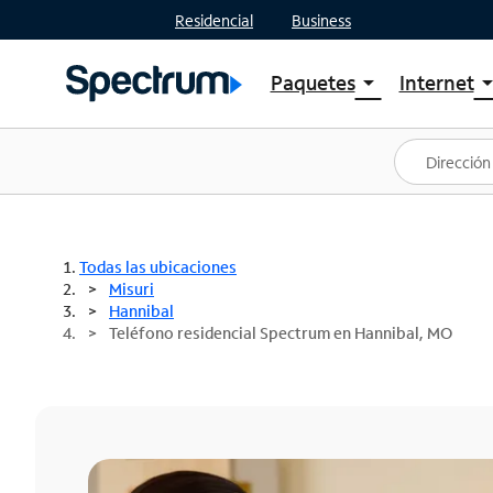
Residencial
Business
Paquetes
Internet
arrow_drop_down
arrow_drop
Ver paquetes
Spectr
Spectrum One
Planes
Mejores ofertas
Spectr
Ofertas en tu área
Intern
Todas las ubicaciones
Misuri
Hannibal
Teléfono residencial Spectrum en Hannibal, MO