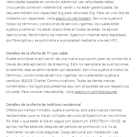
Velocidades basadas en conexión alámbrica. Las velocidades reales
(incluyendo conexión inalámbrica) varían y no están garantizadas. Se
requiere módem con capacidad Gig para velocidad Gig. Para ver una lista de
módems con capacidad, visita
spectrum.net/modem
. Servicios sujetos a
todos los términos y condiciones de servicio vigentes, los cuales están
sujetos a cambios. No están disponibles en todas las áreas. Se aplican
restricciones. Rendimiento de Internet: Spectrum Internet está respaldado
por fibra óptica y se suministra a la propiedad mediante una red HFC.
Detalles de la oferta de TV por cable
Puede solicitarse la activación de una nueva suscripción para ver contenido a
través de cada aplicación de streaming. Esto no reemplaza las suscripciones
existentes; esas se administrarán por separado. Servicios sujetos a todos los
términos y condiciones de servicio vigentes, los cuales están sujetos a
cambios. ©2025 Charter Communications. Todas las demás marcas
comerciales y los logotipos presentes aquí son propiedad de sus respectivos
titulares. Para conocer más detalles, visita
spectrum.com/disclosures
.
Detalles de la oferta de teléfono residencial
Oferta por tiempo limitado; sujeta a cambios; solo para nuevos clientes
residenciales (que no hayan utilizado servicios de Spectrum en los últimos
30 días) y que estén al día en pagos con Spectrum. SPECTRUM VOICE: se
aplican tarifas estándar después del período de promoción o si no se
mantienen los servicios elegibles. Cargo adicional por instalación. Las