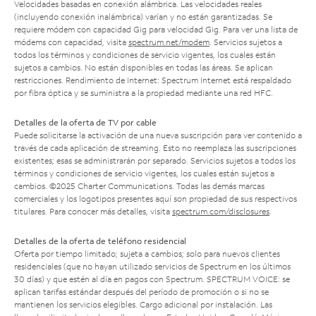
Velocidades basadas en conexión alámbrica. Las velocidades reales
(incluyendo conexión inalámbrica) varían y no están garantizadas. Se
requiere módem con capacidad Gig para velocidad Gig. Para ver una lista de
módems con capacidad, visita
spectrum.net/modem
. Servicios sujetos a
todos los términos y condiciones de servicio vigentes, los cuales están
sujetos a cambios. No están disponibles en todas las áreas. Se aplican
restricciones. Rendimiento de Internet: Spectrum Internet está respaldado
por fibra óptica y se suministra a la propiedad mediante una red HFC.
Detalles de la oferta de TV por cable
Puede solicitarse la activación de una nueva suscripción para ver contenido a
través de cada aplicación de streaming. Esto no reemplaza las suscripciones
existentes; esas se administrarán por separado. Servicios sujetos a todos los
términos y condiciones de servicio vigentes, los cuales están sujetos a
cambios. ©2025 Charter Communications. Todas las demás marcas
comerciales y los logotipos presentes aquí son propiedad de sus respectivos
titulares. Para conocer más detalles, visita
spectrum.com/disclosures
.
Detalles de la oferta de teléfono residencial
Oferta por tiempo limitado; sujeta a cambios; solo para nuevos clientes
residenciales (que no hayan utilizado servicios de Spectrum en los últimos
30 días) y que estén al día en pagos con Spectrum. SPECTRUM VOICE: se
aplican tarifas estándar después del período de promoción o si no se
mantienen los servicios elegibles. Cargo adicional por instalación. Las