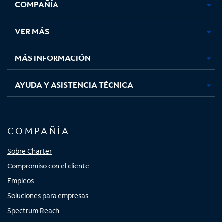
COMPAÑÍA
abre
abre
abre
abre
en
en
en
en
una
una
una
una
VER MÁS
pestaña
pestaña
pestaña
pestaña
nueva
nueva
nueva
nueva
MÁS INFORMACIÓN
AYUDA Y ASISTENCIA TÉCNICA
COMPAÑÍA
Sobre Charter
Compromiso con el cliente
Empleos
Soluciones para empresas
Spectrum Reach