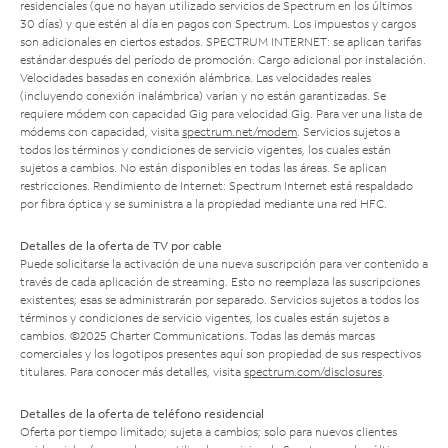
residenciales (que no hayan utilizado servicios de Spectrum en los últimos
30 días) y que estén al día en pagos con Spectrum. Los impuestos y cargos
son adicionales en ciertos estados. SPECTRUM INTERNET: se aplican tarifas
estándar después del período de promoción. Cargo adicional por instalación.
Velocidades basadas en conexión alámbrica. Las velocidades reales
(incluyendo conexión inalámbrica) varían y no están garantizadas. Se
requiere módem con capacidad Gig para velocidad Gig. Para ver una lista de
módems con capacidad, visita
spectrum.net/modem
. Servicios sujetos a
todos los términos y condiciones de servicio vigentes, los cuales están
sujetos a cambios. No están disponibles en todas las áreas. Se aplican
restricciones. Rendimiento de Internet: Spectrum Internet está respaldado
por fibra óptica y se suministra a la propiedad mediante una red HFC.
Detalles de la oferta de TV por cable
Puede solicitarse la activación de una nueva suscripción para ver contenido a
través de cada aplicación de streaming. Esto no reemplaza las suscripciones
existentes; esas se administrarán por separado. Servicios sujetos a todos los
términos y condiciones de servicio vigentes, los cuales están sujetos a
cambios. ©2025 Charter Communications. Todas las demás marcas
comerciales y los logotipos presentes aquí son propiedad de sus respectivos
titulares. Para conocer más detalles, visita
spectrum.com/disclosures
.
Detalles de la oferta de teléfono residencial
Oferta por tiempo limitado; sujeta a cambios; solo para nuevos clientes