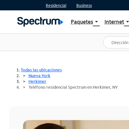
Residencial
Business
Paquetes
Internet
arrow_drop_down
arrow_drop
Ver paquetes
Spectr
Spectrum One
Planes
Mejores ofertas
Spectr
Ofertas en tu área
Intern
Todas las ubicaciones
Nueva York
Herkimer
Teléfono residencial Spectrum en Herkimer, NY