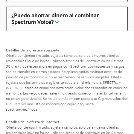
¿Puedo ahorrar dinero al combinar
Spectrum Voice?
Detalles de la oferta en paquete
Oferta por tiempo limitado; sujeta a cambios; solo para nuevos clientes
residenciales (que no hayan utilizado servicios de Spectrum en los últimos
30 días) y que estén al día en pagos con Spectrum. Los impuestos y cargos
son adicionales en ciertos estados. Se aplican tarifas estándar después del
período de promoción o si no se mantienen los servicios elegibles. Oferta
sujeta a que los servicios elegibles se adquieran el mismo día. SPECTRUM
INTERNET: cargo adicional por instalación. Velocidades basadas en conexión
alámbrica. Las velocidades reales (incluyendo conexión inalámbrica) varían y
no están garantizadas. Se requiere módem con capacidad Gig para velocidad
Gig. Para ver una lista de módems con capacidad, visita
spectrum.net/modem
.
Detalles de la oferta de Internet
Oferta por tiempo limitado; sujeta a cambios; solo para nuevos clientes
residenciales (que no hayan utilizado servicios de Spectrum en los últimos