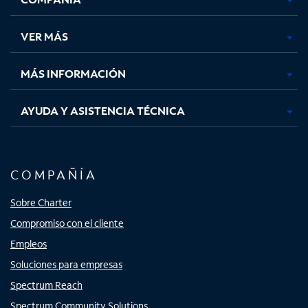
en
en
en
en
una
una
una
una
VER MÁS
pestaña
pestaña
pestaña
pestaña
nueva
nueva
nueva
nueva
MÁS INFORMACIÓN
AYUDA Y ASISTENCIA TÉCNICA
COMPAÑÍA
Sobre Charter
Compromiso con el cliente
Empleos
Soluciones para empresas
Spectrum Reach
Spectrum Community Solutions