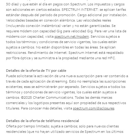
30 días) y que estén al día en pagos con Spectrum. Los impuestos y cargos
son adicionales en ciertos estados. SPECTRUM INTERNET: se aplican tarifas
estándar después del período de promoción. Cargo adicional por instalación.
Velocidades basadas en conexión alámbrica. Las velocidades reales
(incluyendo conexión inalámbrica) varían y no están garantizadas. Se
requiere módem con capacidad Gig para velocidad Gig. Para ver una lista de
módems con capacidad, visita
spectrum.net/modem
. Servicios sujetos a
todos los términos y condiciones de servicio vigentes, los cuales están
sujetos a cambios. No están disponibles en todas las áreas. Se aplican
restricciones. Rendimiento de Internet: Spectrum Internet está respaldado
por fibra óptica y se suministra a la propiedad mediante una red HFC.
Detalles de la oferta de TV por cable
Puede solicitarse la activación de una nueva suscripción para ver contenido a
través de cada aplicación de streaming. Esto no reemplaza las suscripciones
existentes; esas se administrarán por separado. Servicios sujetos a todos los
términos y condiciones de servicio vigentes, los cuales están sujetos a
cambios. ©2025 Charter Communications. Todas las demás marcas
comerciales y los logotipos presentes aquí son propiedad de sus respectivos
titulares. Para conocer más detalles, visita
spectrum.com/disclosures
.
Detalles de la oferta de teléfono residencial
Oferta por tiempo limitado; sujeta a cambios; solo para nuevos clientes
residenciales (que no hayan utilizado servicios de Spectrum en los últimos