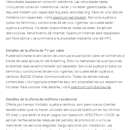
Velocidades basadas en conexión alámbrica. Las velocidades reales
(incluyendo conexión inalámbrica) varían y no están garantizadas. Se
requiere módem con capacidad Gig para velocidad Gig. Para ver una lista de
módems con capacidad, visita
spectrum.net/modem
. Servicios sujetos a
todos los términos y condiciones de servicio vigentes, los cuales están
sujetos a cambios. No están disponibles en todas las áreas. Se aplican
restricciones. Rendimiento de Internet: Spectrum Internet está respaldado
por fibra óptica y se suministra a la propiedad mediante una red HFC.
Detalles de la oferta de TV por cable
Puede solicitarse la activación de una nueva suscripción para ver contenido a
través de cada aplicación de streaming. Esto no reemplaza las suscripciones
existentes; esas se administrarán por separado. Servicios sujetos a todos los
términos y condiciones de servicio vigentes, los cuales están sujetos a
cambios. ©2025 Charter Communications. Todas las demás marcas
comerciales y los logotipos presentes aquí son propiedad de sus respectivos
titulares. Para conocer más detalles, visita
spectrum.com/disclosures
.
Detalles de la oferta de teléfono residencial
Oferta por tiempo limitado; sujeta a cambios; solo para nuevos clientes
residenciales (que no hayan utilizado servicios de Spectrum en los últimos
30 días) y que estén al día en pagos con Spectrum. SPECTRUM VOICE: se
aplican tarifas estándar después del período de promoción o si no se
mantienen los servicios elegibles. Cargo adicional por instalación. Las