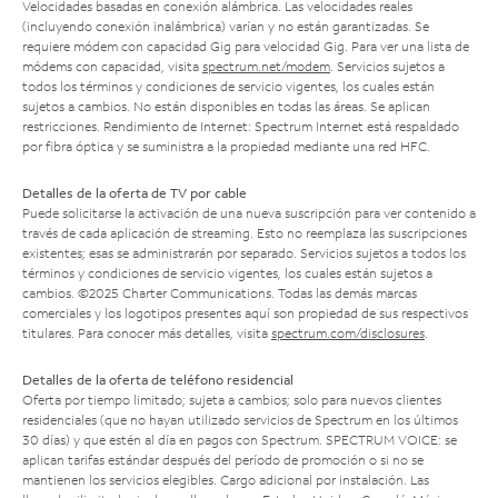
Velocidades basadas en conexión alámbrica. Las velocidades reales
(incluyendo conexión inalámbrica) varían y no están garantizadas. Se
requiere módem con capacidad Gig para velocidad Gig. Para ver una lista de
módems con capacidad, visita
spectrum.net/modem
. Servicios sujetos a
todos los términos y condiciones de servicio vigentes, los cuales están
sujetos a cambios. No están disponibles en todas las áreas. Se aplican
restricciones. Rendimiento de Internet: Spectrum Internet está respaldado
por fibra óptica y se suministra a la propiedad mediante una red HFC.
Detalles de la oferta de TV por cable
Puede solicitarse la activación de una nueva suscripción para ver contenido a
través de cada aplicación de streaming. Esto no reemplaza las suscripciones
existentes; esas se administrarán por separado. Servicios sujetos a todos los
términos y condiciones de servicio vigentes, los cuales están sujetos a
cambios. ©2025 Charter Communications. Todas las demás marcas
comerciales y los logotipos presentes aquí son propiedad de sus respectivos
titulares. Para conocer más detalles, visita
spectrum.com/disclosures
.
Detalles de la oferta de teléfono residencial
Oferta por tiempo limitado; sujeta a cambios; solo para nuevos clientes
residenciales (que no hayan utilizado servicios de Spectrum en los últimos
30 días) y que estén al día en pagos con Spectrum. SPECTRUM VOICE: se
aplican tarifas estándar después del período de promoción o si no se
mantienen los servicios elegibles. Cargo adicional por instalación. Las