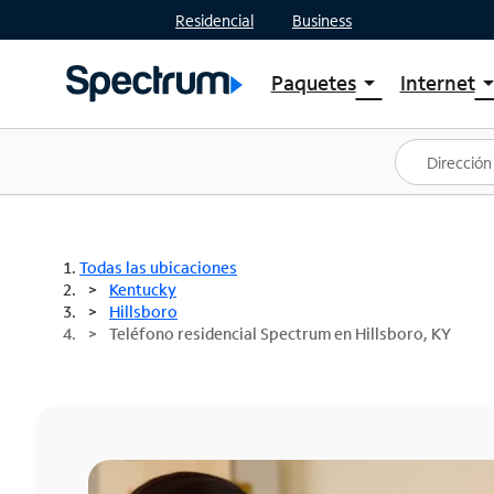
Residencial
Business
Paquetes
Internet
arrow_drop_down
arrow_drop
Ver paquetes
Spectr
Spectrum One
Planes
Mejores ofertas
Spectr
Ofertas en tu área
Intern
Todas las ubicaciones
Kentucky
Hillsboro
Teléfono residencial Spectrum en Hillsboro, KY