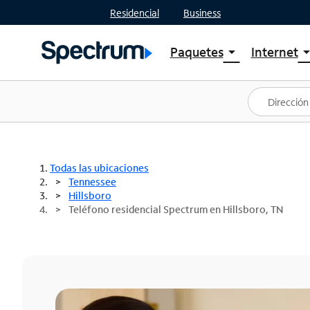
Residencial
Business
Paquetes
Internet
arrow_drop_down
arrow_drop
Ver paquetes
Spectr
Spectrum One
Planes
Mejores ofertas
Spectr
Ofertas en tu área
Intern
Todas las ubicaciones
Tennessee
Hillsboro
Teléfono residencial Spectrum en Hillsboro, TN