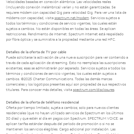
Velocidades basadas en conexión alámbrica. Las velocidades reales
(incluyendo conexión inalámbrica) varían y no están garantizadas. Se
requiere módem con capacidad Gig para velocidad Gig. Para ver una lista de
módems con capacidad, visita
spectrum.net/modem
. Servicios sujetos a
todos los términos y condiciones de servicio vigentes, los cuales están
sujetos a cambios. No están disponibles en todas las áreas. Se aplican
restricciones. Rendimiento de Internet: Spectrum Internet está respaldado
por fibra óptica y se suministra a la propiedad mediante una red HFC.
Detalles de la oferta de TV por cable
Puede solicitarse la activación de una nueva suscripción para ver contenido a
través de cada aplicación de streaming. Esto no reemplaza las suscripciones
existentes; esas se administrarán por separado. Servicios sujetos a todos los
términos y condiciones de servicio vigentes, los cuales están sujetos a
cambios. ©2025 Charter Communications. Todas las demás marcas
comerciales y los logotipos presentes aquí son propiedad de sus respectivos
titulares. Para conocer más detalles, visita
spectrum.com/disclosures
.
Detalles de la oferta de teléfono residencial
Oferta por tiempo limitado; sujeta a cambios; solo para nuevos clientes
residenciales (que no hayan utilizado servicios de Spectrum en los últimos
30 días) y que estén al día en pagos con Spectrum. SPECTRUM VOICE: se
aplican tarifas estándar después del período de promoción o si no se
mantienen los servicios elegibles. Cargo adicional por instalación. Las