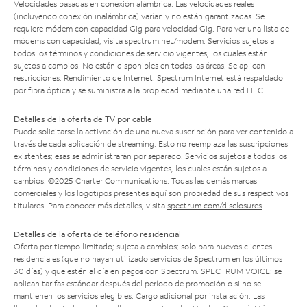
Velocidades basadas en conexión alámbrica. Las velocidades reales
(incluyendo conexión inalámbrica) varían y no están garantizadas. Se
requiere módem con capacidad Gig para velocidad Gig. Para ver una lista de
módems con capacidad, visita
spectrum.net/modem
. Servicios sujetos a
todos los términos y condiciones de servicio vigentes, los cuales están
sujetos a cambios. No están disponibles en todas las áreas. Se aplican
restricciones. Rendimiento de Internet: Spectrum Internet está respaldado
por fibra óptica y se suministra a la propiedad mediante una red HFC.
Detalles de la oferta de TV por cable
Puede solicitarse la activación de una nueva suscripción para ver contenido a
través de cada aplicación de streaming. Esto no reemplaza las suscripciones
existentes; esas se administrarán por separado. Servicios sujetos a todos los
términos y condiciones de servicio vigentes, los cuales están sujetos a
cambios. ©2025 Charter Communications. Todas las demás marcas
comerciales y los logotipos presentes aquí son propiedad de sus respectivos
titulares. Para conocer más detalles, visita
spectrum.com/disclosures
.
Detalles de la oferta de teléfono residencial
Oferta por tiempo limitado; sujeta a cambios; solo para nuevos clientes
residenciales (que no hayan utilizado servicios de Spectrum en los últimos
30 días) y que estén al día en pagos con Spectrum. SPECTRUM VOICE: se
aplican tarifas estándar después del período de promoción o si no se
mantienen los servicios elegibles. Cargo adicional por instalación. Las