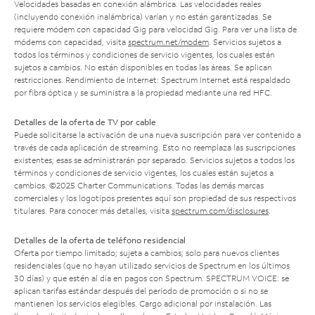
Velocidades basadas en conexión alámbrica. Las velocidades reales
(incluyendo conexión inalámbrica) varían y no están garantizadas. Se
requiere módem con capacidad Gig para velocidad Gig. Para ver una lista de
módems con capacidad, visita
spectrum.net/modem
. Servicios sujetos a
todos los términos y condiciones de servicio vigentes, los cuales están
sujetos a cambios. No están disponibles en todas las áreas. Se aplican
restricciones. Rendimiento de Internet: Spectrum Internet está respaldado
por fibra óptica y se suministra a la propiedad mediante una red HFC.
Detalles de la oferta de TV por cable
Puede solicitarse la activación de una nueva suscripción para ver contenido a
través de cada aplicación de streaming. Esto no reemplaza las suscripciones
existentes; esas se administrarán por separado. Servicios sujetos a todos los
términos y condiciones de servicio vigentes, los cuales están sujetos a
cambios. ©2025 Charter Communications. Todas las demás marcas
comerciales y los logotipos presentes aquí son propiedad de sus respectivos
titulares. Para conocer más detalles, visita
spectrum.com/disclosures
.
Detalles de la oferta de teléfono residencial
Oferta por tiempo limitado; sujeta a cambios; solo para nuevos clientes
residenciales (que no hayan utilizado servicios de Spectrum en los últimos
30 días) y que estén al día en pagos con Spectrum. SPECTRUM VOICE: se
aplican tarifas estándar después del período de promoción o si no se
mantienen los servicios elegibles. Cargo adicional por instalación. Las