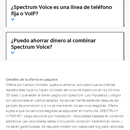
¿Spectrum Voice es una línea de teléfono
fija o VoIP?
¿Puedo ahorrar dinero al combinar
Spectrum Voice?
Detalles de la oferta en paquete
Oferta por tiempo limitado; sujeta a cambios; solo para nuevos clientes
residenciales (que no hayan utilizado servicios de Spectrum en los últimos
30 días) y que estén al día en pagos con Spectrum. Los impuestos y cargos
son adicionales en ciertos estados. Se aplican tarifas estándar después del
período de promoción o si no se mantienen los servicios elegibles. Oferta
sujeta a que los servicios elegibles se adquieran el mismo día. SPECTRUM
INTERNET: cargo adicional por instalación. Velocidades basadas en conexión
alámbrica. Las velocidades reales (incluyendo conexión inalámbrica) varían y
no están garantizadas. Se requiere módem con capacidad Gig para velocidad