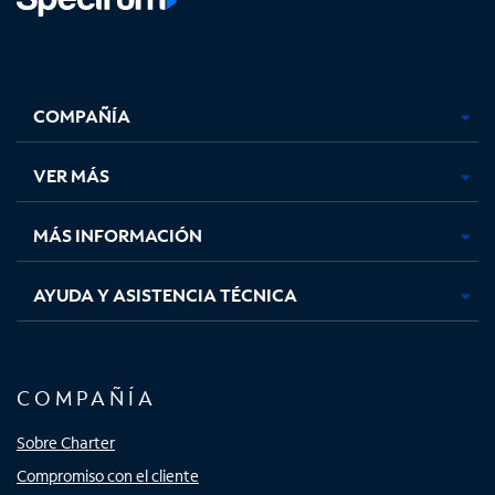
Facebook,
Instagram,
Youtube,
X,
se
se
se
se
COMPAÑÍA
abre
abre
abre
abre
en
en
en
en
una
una
una
una
VER MÁS
pestaña
pestaña
pestaña
pestaña
nueva
nueva
nueva
nueva
MÁS INFORMACIÓN
AYUDA Y ASISTENCIA TÉCNICA
COMPAÑÍA
Sobre Charter
Compromiso con el cliente