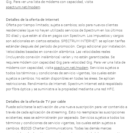
Gig. Para ver una lista de módems con capacidad, visita
spectrum.net/modem
.
Detalles de la oferta de Internet
Oferta por tiempo limitado; sujeta a cambios; solo para nuevos clientes
residenciales (que no hayan utilizado servicios de Spectrum en los últimos
30 días) y que estén al día en pagos con Spectrum. Los impuestos y cargos
son adicionales en ciertos estados. SPECTRUM INTERNET: se aplican tarifas
estándar después del período de promoción. Cargo adicional por instalación.
Velocidades basadas en conexión alámbrica. Las velocidades reales
(incluyendo conexión inalámbrica) varían y no están garantizadas. Se
requiere módem con capacidad Gig para velocidad Gig. Para ver una lista de
módems con capacidad, visita
spectrum.net/modem
. Servicios sujetos a
todos los términos y condiciones de servicio vigentes, los cuales están
sujetos a cambios. No están disponibles en todas las áreas. Se aplican
restricciones. Rendimiento de Internet: Spectrum Internet está respaldado
por fibra óptica y se suministra a la propiedad mediante una red HFC.
Detalles de la oferta de TV por cable
Puede solicitarse la activación de una nueva suscripción para ver contenido a
través de cada aplicación de streaming. Esto no reemplaza las suscripciones
existentes; esas se administrarán por separado. Servicios sujetos a todos los
términos y condiciones de servicio vigentes, los cuales están sujetos a
cambios. ©2025 Charter Communications. Todas las demás marcas