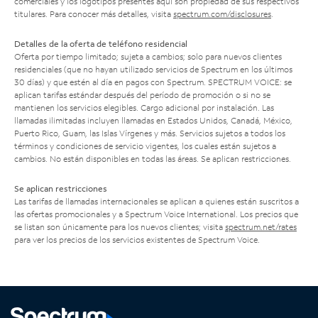
comerciales y los logotipos presentes aquí son propiedad de sus respectivos
titulares. Para conocer más detalles, visita
spectrum.com/disclosures
.
Detalles de la oferta de teléfono residencial
Oferta por tiempo limitado; sujeta a cambios; solo para nuevos clientes
residenciales (que no hayan utilizado servicios de Spectrum en los últimos
30 días) y que estén al día en pagos con Spectrum. SPECTRUM VOICE: se
aplican tarifas estándar después del período de promoción o si no se
mantienen los servicios elegibles. Cargo adicional por instalación. Las
llamadas ilimitadas incluyen llamadas en Estados Unidos, Canadá, México,
Puerto Rico, Guam, las Islas Vírgenes y más. Servicios sujetos a todos los
términos y condiciones de servicio vigentes, los cuales están sujetos a
cambios. No están disponibles en todas las áreas. Se aplican restricciones.
Se aplican restricciones
Las tarifas de llamadas internacionales se aplican a quienes están suscritos a
las ofertas promocionales y a Spectrum Voice International. Los precios que
se listan son únicamente para los nuevos clientes; visita
spectrum.net/rates
para ver los precios de los servicios existentes de Spectrum Voice.