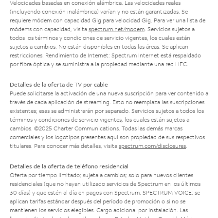
Velocidades basadas en conexión alámbrica. Las velocidades reales
(incluyendo conexión inalámbrica) varían y no están garantizadas. Se
requiere módem con capacidad Gig para velocidad Gig. Para ver una lista de
módems con capacidad, visita
spectrum.net/modem
. Servicios sujetos a
todos los términos y condiciones de servicio vigentes, los cuales están
sujetos a cambios. No están disponibles en todas las áreas. Se aplican
restricciones. Rendimiento de Internet: Spectrum Internet está respaldado
por fibra óptica y se suministra a la propiedad mediante una red HFC.
Detalles de la oferta de TV por cable
Puede solicitarse la activación de una nueva suscripción para ver contenido a
través de cada aplicación de streaming. Esto no reemplaza las suscripciones
existentes; esas se administrarán por separado. Servicios sujetos a todos los
términos y condiciones de servicio vigentes, los cuales están sujetos a
cambios. ©2025 Charter Communications. Todas las demás marcas
comerciales y los logotipos presentes aquí son propiedad de sus respectivos
titulares. Para conocer más detalles, visita
spectrum.com/disclosures
.
Detalles de la oferta de teléfono residencial
Oferta por tiempo limitado; sujeta a cambios; solo para nuevos clientes
residenciales (que no hayan utilizado servicios de Spectrum en los últimos
30 días) y que estén al día en pagos con Spectrum. SPECTRUM VOICE: se
aplican tarifas estándar después del período de promoción o si no se
mantienen los servicios elegibles. Cargo adicional por instalación. Las