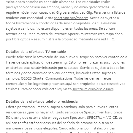
Velocidades basadas en conexión alámbrica. Las velocidades reales
(incluyendo conexión inalámbrica) varían y no están garantizadas. Se
requiere módem con capacidad Gig para velocidad Gig. Para ver una lista de
módems con capacidad, visita
spectrum.net/modem
. Servicios sujetos a
todos los términos y condiciones de servicio vigentes, los cuales están
sujetos a cambios. No están disponibles en todas las áreas. Se aplican
restricciones. Rendimiento de Internet: Spectrum Internet está respaldado
por fibra óptica y se suministra a la propiedad mediante una red HFC.
Detalles de la oferta de TV por cable
Puede solicitarse la activación de una nueva suscripción para ver contenido a
través de cada aplicación de streaming. Esto no reemplaza las suscripciones
existentes; esas se administrarán por separado. Servicios sujetos a todos los
términos y condiciones de servicio vigentes, los cuales están sujetos a
cambios. ©2025 Charter Communications. Todas las demás marcas
comerciales y los logotipos presentes aquí son propiedad de sus respectivos
titulares. Para conocer más detalles, visita
spectrum.com/disclosures
.
Detalles de la oferta de teléfono residencial
Oferta por tiempo limitado; sujeta a cambios; solo para nuevos clientes
residenciales (que no hayan utilizado servicios de Spectrum en los últimos
30 días) y que estén al día en pagos con Spectrum. SPECTRUM VOICE: se
aplican tarifas estándar después del período de promoción o si no se
mantienen los servicios elegibles. Cargo adicional por instalación. Las