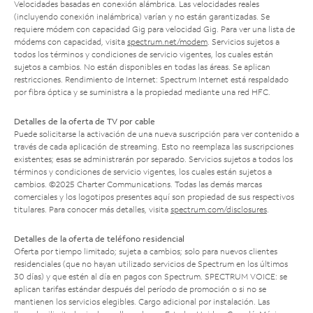
Velocidades basadas en conexión alámbrica. Las velocidades reales
(incluyendo conexión inalámbrica) varían y no están garantizadas. Se
requiere módem con capacidad Gig para velocidad Gig. Para ver una lista de
módems con capacidad, visita
spectrum.net/modem
. Servicios sujetos a
todos los términos y condiciones de servicio vigentes, los cuales están
sujetos a cambios. No están disponibles en todas las áreas. Se aplican
restricciones. Rendimiento de Internet: Spectrum Internet está respaldado
por fibra óptica y se suministra a la propiedad mediante una red HFC.
Detalles de la oferta de TV por cable
Puede solicitarse la activación de una nueva suscripción para ver contenido a
través de cada aplicación de streaming. Esto no reemplaza las suscripciones
existentes; esas se administrarán por separado. Servicios sujetos a todos los
términos y condiciones de servicio vigentes, los cuales están sujetos a
cambios. ©2025 Charter Communications. Todas las demás marcas
comerciales y los logotipos presentes aquí son propiedad de sus respectivos
titulares. Para conocer más detalles, visita
spectrum.com/disclosures
.
Detalles de la oferta de teléfono residencial
Oferta por tiempo limitado; sujeta a cambios; solo para nuevos clientes
residenciales (que no hayan utilizado servicios de Spectrum en los últimos
30 días) y que estén al día en pagos con Spectrum. SPECTRUM VOICE: se
aplican tarifas estándar después del período de promoción o si no se
mantienen los servicios elegibles. Cargo adicional por instalación. Las