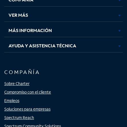
en
en
en
en
una
una
una
una
VER MÁS
pestaña
pestaña
pestaña
pestaña
nueva
nueva
nueva
nueva
MÁS INFORMACIÓN
AYUDA Y ASISTENCIA TÉCNICA
COMPAÑÍA
Sobre Charter
Compromiso con el cliente
Empleos
Soluciones para empresas
Spectrum Reach
Spectrum Community Solutions