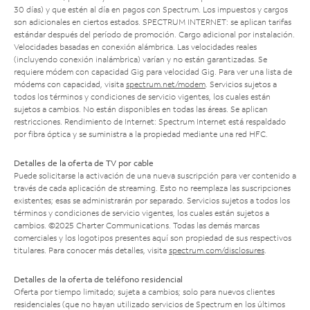
30 días) y que estén al día en pagos con Spectrum. Los impuestos y cargos
son adicionales en ciertos estados. SPECTRUM INTERNET: se aplican tarifas
estándar después del período de promoción. Cargo adicional por instalación.
Velocidades basadas en conexión alámbrica. Las velocidades reales
(incluyendo conexión inalámbrica) varían y no están garantizadas. Se
requiere módem con capacidad Gig para velocidad Gig. Para ver una lista de
módems con capacidad, visita
spectrum.net/modem
. Servicios sujetos a
todos los términos y condiciones de servicio vigentes, los cuales están
sujetos a cambios. No están disponibles en todas las áreas. Se aplican
restricciones. Rendimiento de Internet: Spectrum Internet está respaldado
por fibra óptica y se suministra a la propiedad mediante una red HFC.
Detalles de la oferta de TV por cable
Puede solicitarse la activación de una nueva suscripción para ver contenido a
través de cada aplicación de streaming. Esto no reemplaza las suscripciones
existentes; esas se administrarán por separado. Servicios sujetos a todos los
términos y condiciones de servicio vigentes, los cuales están sujetos a
cambios. ©2025 Charter Communications. Todas las demás marcas
comerciales y los logotipos presentes aquí son propiedad de sus respectivos
titulares. Para conocer más detalles, visita
spectrum.com/disclosures
.
Detalles de la oferta de teléfono residencial
Oferta por tiempo limitado; sujeta a cambios; solo para nuevos clientes
residenciales (que no hayan utilizado servicios de Spectrum en los últimos