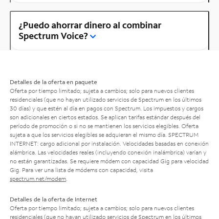
¿Puedo ahorrar dinero al combinar
Spectrum Voice?
Detalles de la oferta en paquete
Oferta por tiempo limitado; sujeta a cambios; solo para nuevos clientes
residenciales (que no hayan utilizado servicios de Spectrum en los últimos
30 días) y que estén al día en pagos con Spectrum. Los impuestos y cargos
son adicionales en ciertos estados. Se aplican tarifas estándar después del
período de promoción o si no se mantienen los servicios elegibles. Oferta
sujeta a que los servicios elegibles se adquieran el mismo día. SPECTRUM
INTERNET: cargo adicional por instalación. Velocidades basadas en conexión
alámbrica. Las velocidades reales (incluyendo conexión inalámbrica) varían y
no están garantizadas. Se requiere módem con capacidad Gig para velocidad
Gig. Para ver una lista de módems con capacidad, visita
spectrum.net/modem
.
Detalles de la oferta de Internet
Oferta por tiempo limitado; sujeta a cambios; solo para nuevos clientes
residenciales (que no hayan utilizado servicios de Spectrum en los últimos