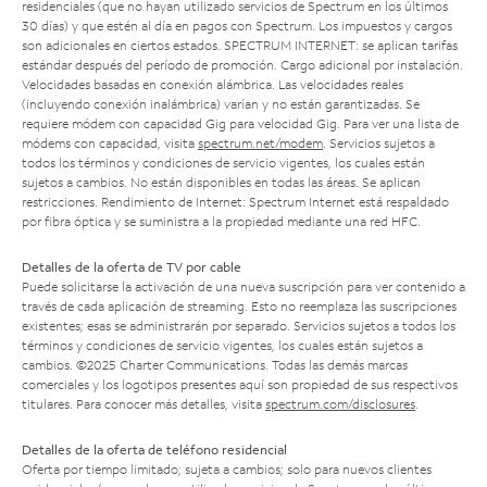
residenciales (que no hayan utilizado servicios de Spectrum en los últimos
30 días) y que estén al día en pagos con Spectrum. Los impuestos y cargos
son adicionales en ciertos estados. SPECTRUM INTERNET: se aplican tarifas
estándar después del período de promoción. Cargo adicional por instalación.
Velocidades basadas en conexión alámbrica. Las velocidades reales
(incluyendo conexión inalámbrica) varían y no están garantizadas. Se
requiere módem con capacidad Gig para velocidad Gig. Para ver una lista de
módems con capacidad, visita
spectrum.net/modem
. Servicios sujetos a
todos los términos y condiciones de servicio vigentes, los cuales están
sujetos a cambios. No están disponibles en todas las áreas. Se aplican
restricciones. Rendimiento de Internet: Spectrum Internet está respaldado
por fibra óptica y se suministra a la propiedad mediante una red HFC.
Detalles de la oferta de TV por cable
Puede solicitarse la activación de una nueva suscripción para ver contenido a
través de cada aplicación de streaming. Esto no reemplaza las suscripciones
existentes; esas se administrarán por separado. Servicios sujetos a todos los
términos y condiciones de servicio vigentes, los cuales están sujetos a
cambios. ©2025 Charter Communications. Todas las demás marcas
comerciales y los logotipos presentes aquí son propiedad de sus respectivos
titulares. Para conocer más detalles, visita
spectrum.com/disclosures
.
Detalles de la oferta de teléfono residencial
Oferta por tiempo limitado; sujeta a cambios; solo para nuevos clientes