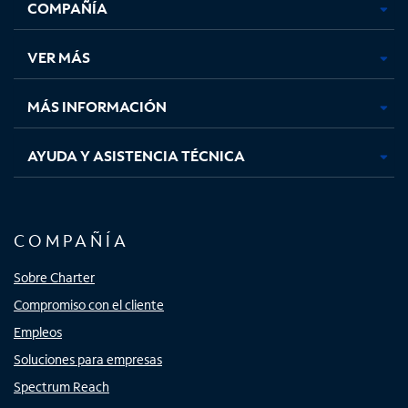
COMPAÑÍA
abre
abre
abre
abre
en
en
en
en
una
una
una
una
VER MÁS
pestaña
pestaña
pestaña
pestaña
nueva
nueva
nueva
nueva
MÁS INFORMACIÓN
AYUDA Y ASISTENCIA TÉCNICA
COMPAÑÍA
Sobre Charter
Compromiso con el cliente
Empleos
Soluciones para empresas
Spectrum Reach