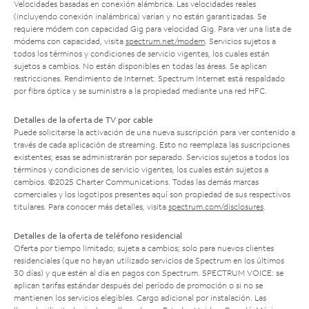
Velocidades basadas en conexión alámbrica. Las velocidades reales
(incluyendo conexión inalámbrica) varían y no están garantizadas. Se
requiere módem con capacidad Gig para velocidad Gig. Para ver una lista de
módems con capacidad, visita
spectrum.net/modem
. Servicios sujetos a
todos los términos y condiciones de servicio vigentes, los cuales están
sujetos a cambios. No están disponibles en todas las áreas. Se aplican
restricciones. Rendimiento de Internet: Spectrum Internet está respaldado
por fibra óptica y se suministra a la propiedad mediante una red HFC.
Detalles de la oferta de TV por cable
Puede solicitarse la activación de una nueva suscripción para ver contenido a
través de cada aplicación de streaming. Esto no reemplaza las suscripciones
existentes; esas se administrarán por separado. Servicios sujetos a todos los
términos y condiciones de servicio vigentes, los cuales están sujetos a
cambios. ©2025 Charter Communications. Todas las demás marcas
comerciales y los logotipos presentes aquí son propiedad de sus respectivos
titulares. Para conocer más detalles, visita
spectrum.com/disclosures
.
Detalles de la oferta de teléfono residencial
Oferta por tiempo limitado; sujeta a cambios; solo para nuevos clientes
residenciales (que no hayan utilizado servicios de Spectrum en los últimos
30 días) y que estén al día en pagos con Spectrum. SPECTRUM VOICE: se
aplican tarifas estándar después del período de promoción o si no se
mantienen los servicios elegibles. Cargo adicional por instalación. Las