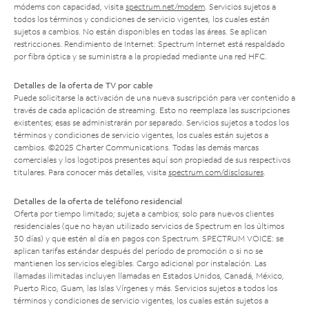
módems con capacidad, visita
spectrum.net/modem
. Servicios sujetos a
todos los términos y condiciones de servicio vigentes, los cuales están
sujetos a cambios. No están disponibles en todas las áreas. Se aplican
restricciones. Rendimiento de Internet: Spectrum Internet está respaldado
por fibra óptica y se suministra a la propiedad mediante una red HFC.
Detalles de la oferta de TV por cable
Puede solicitarse la activación de una nueva suscripción para ver contenido a
través de cada aplicación de streaming. Esto no reemplaza las suscripciones
existentes; esas se administrarán por separado. Servicios sujetos a todos los
términos y condiciones de servicio vigentes, los cuales están sujetos a
cambios. ©2025 Charter Communications. Todas las demás marcas
comerciales y los logotipos presentes aquí son propiedad de sus respectivos
titulares. Para conocer más detalles, visita
spectrum.com/disclosures
.
Detalles de la oferta de teléfono residencial
Oferta por tiempo limitado; sujeta a cambios; solo para nuevos clientes
residenciales (que no hayan utilizado servicios de Spectrum en los últimos
30 días) y que estén al día en pagos con Spectrum. SPECTRUM VOICE: se
aplican tarifas estándar después del período de promoción o si no se
mantienen los servicios elegibles. Cargo adicional por instalación. Las
llamadas ilimitadas incluyen llamadas en Estados Unidos, Canadá, México,
Puerto Rico, Guam, las Islas Vírgenes y más. Servicios sujetos a todos los
términos y condiciones de servicio vigentes, los cuales están sujetos a