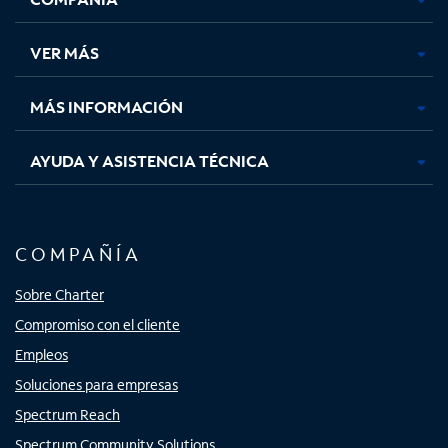
en
en
en
en
una
una
una
una
VER MÁS
pestaña
pestaña
pestaña
pestaña
nueva
nueva
nueva
nueva
MÁS INFORMACIÓN
AYUDA Y ASISTENCIA TÉCNICA
COMPAÑÍA
Sobre Charter
Compromiso con el cliente
Empleos
Soluciones para empresas
Spectrum Reach
Spectrum Community Solutions