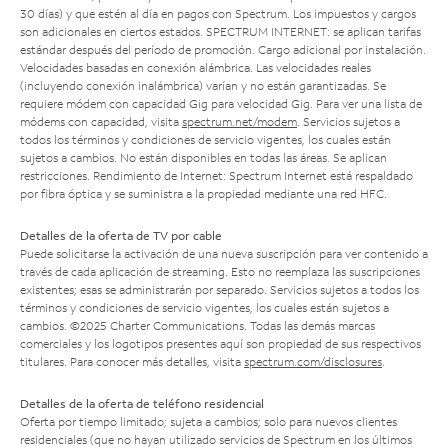
30 días) y que estén al día en pagos con Spectrum. Los impuestos y cargos
son adicionales en ciertos estados. SPECTRUM INTERNET: se aplican tarifas
estándar después del período de promoción. Cargo adicional por instalación.
Velocidades basadas en conexión alámbrica. Las velocidades reales
(incluyendo conexión inalámbrica) varían y no están garantizadas. Se
requiere módem con capacidad Gig para velocidad Gig. Para ver una lista de
módems con capacidad, visita
spectrum.net/modem
. Servicios sujetos a
todos los términos y condiciones de servicio vigentes, los cuales están
sujetos a cambios. No están disponibles en todas las áreas. Se aplican
restricciones. Rendimiento de Internet: Spectrum Internet está respaldado
por fibra óptica y se suministra a la propiedad mediante una red HFC.
Detalles de la oferta de TV por cable
Puede solicitarse la activación de una nueva suscripción para ver contenido a
través de cada aplicación de streaming. Esto no reemplaza las suscripciones
existentes; esas se administrarán por separado. Servicios sujetos a todos los
términos y condiciones de servicio vigentes, los cuales están sujetos a
cambios. ©2025 Charter Communications. Todas las demás marcas
comerciales y los logotipos presentes aquí son propiedad de sus respectivos
titulares. Para conocer más detalles, visita
spectrum.com/disclosures
.
Detalles de la oferta de teléfono residencial
Oferta por tiempo limitado; sujeta a cambios; solo para nuevos clientes
residenciales (que no hayan utilizado servicios de Spectrum en los últimos