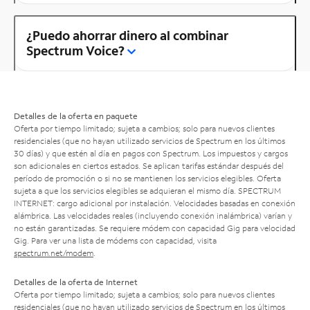
¿Puedo ahorrar dinero al combinar
Spectrum Voice?
Detalles de la oferta en paquete
Oferta por tiempo limitado; sujeta a cambios; solo para nuevos clientes
residenciales (que no hayan utilizado servicios de Spectrum en los últimos
30 días) y que estén al día en pagos con Spectrum. Los impuestos y cargos
son adicionales en ciertos estados. Se aplican tarifas estándar después del
período de promoción o si no se mantienen los servicios elegibles. Oferta
sujeta a que los servicios elegibles se adquieran el mismo día. SPECTRUM
INTERNET: cargo adicional por instalación. Velocidades basadas en conexión
alámbrica. Las velocidades reales (incluyendo conexión inalámbrica) varían y
no están garantizadas. Se requiere módem con capacidad Gig para velocidad
Gig. Para ver una lista de módems con capacidad, visita
spectrum.net/modem
.
Detalles de la oferta de Internet
Oferta por tiempo limitado; sujeta a cambios; solo para nuevos clientes
residenciales (que no hayan utilizado servicios de Spectrum en los últimos