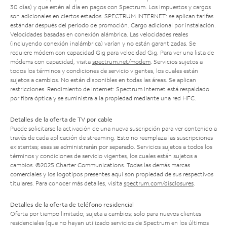
30 días) y que estén al día en pagos con Spectrum. Los impuestos y cargos
son adicionales en ciertos estados. SPECTRUM INTERNET: se aplican tarifas
estándar después del período de promoción. Cargo adicional por instalación.
Velocidades basadas en conexión alámbrica. Las velocidades reales
(incluyendo conexión inalámbrica) varían y no están garantizadas. Se
requiere módem con capacidad Gig para velocidad Gig. Para ver una lista de
módems con capacidad, visita
spectrum.net/modem
. Servicios sujetos a
todos los términos y condiciones de servicio vigentes, los cuales están
sujetos a cambios. No están disponibles en todas las áreas. Se aplican
restricciones. Rendimiento de Internet: Spectrum Internet está respaldado
por fibra óptica y se suministra a la propiedad mediante una red HFC.
Detalles de la oferta de TV por cable
Puede solicitarse la activación de una nueva suscripción para ver contenido a
través de cada aplicación de streaming. Esto no reemplaza las suscripciones
existentes; esas se administrarán por separado. Servicios sujetos a todos los
términos y condiciones de servicio vigentes, los cuales están sujetos a
cambios. ©2025 Charter Communications. Todas las demás marcas
comerciales y los logotipos presentes aquí son propiedad de sus respectivos
titulares. Para conocer más detalles, visita
spectrum.com/disclosures
.
Detalles de la oferta de teléfono residencial
Oferta por tiempo limitado; sujeta a cambios; solo para nuevos clientes
residenciales (que no hayan utilizado servicios de Spectrum en los últimos