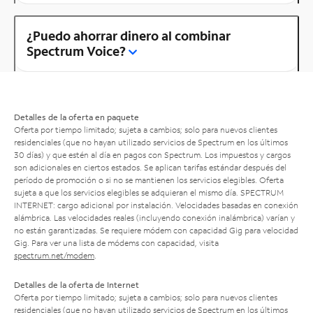
¿Puedo ahorrar dinero al combinar
Spectrum Voice?
Detalles de la oferta en paquete
Oferta por tiempo limitado; sujeta a cambios; solo para nuevos clientes
residenciales (que no hayan utilizado servicios de Spectrum en los últimos
30 días) y que estén al día en pagos con Spectrum. Los impuestos y cargos
son adicionales en ciertos estados. Se aplican tarifas estándar después del
período de promoción o si no se mantienen los servicios elegibles. Oferta
sujeta a que los servicios elegibles se adquieran el mismo día. SPECTRUM
INTERNET: cargo adicional por instalación. Velocidades basadas en conexión
alámbrica. Las velocidades reales (incluyendo conexión inalámbrica) varían y
no están garantizadas. Se requiere módem con capacidad Gig para velocidad
Gig. Para ver una lista de módems con capacidad, visita
spectrum.net/modem
.
Detalles de la oferta de Internet
Oferta por tiempo limitado; sujeta a cambios; solo para nuevos clientes
residenciales (que no hayan utilizado servicios de Spectrum en los últimos