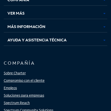
en
en
en
en
una
una
una
una
VER MÁS
pestaña
pestaña
pestaña
pestaña
nueva
nueva
nueva
nueva
MÁS INFORMACIÓN
AYUDA Y ASISTENCIA TÉCNICA
COMPAÑÍA
Sobre Charter
Compromiso con el cliente
Empleos
Soluciones para empresas
Spectrum Reach
Spectrum Community Solutions