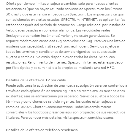
Oferta por tiempo limitado; sujeta a cambios; solo para nuevos clientes
residenciales (que no hayan utilizado servicios de Spectrum en los últimos
30 días) y que estén al día en pagos con Spectrum. Los impuestos y cargos
son adicionales en ciertos estados. SPECTRUM INTERNET: se aplican tarifas
estándar después del período de promoción. Cargo adicional por instalación.
Velocidades basadas en conexión alámbrica. Las velocidades reales
(incluyendo conexión inalámbrica) varían y no están garantizadas. Se
requiere módem con capacidad Gig para velocidad Gig. Para ver una lista de
módems con capacidad, visita
spectrum.net/modem
. Servicios sujetos a
todos los términos y condiciones de servicio vigentes, los cuales están
sujetos a cambios. No están disponibles en todas las áreas. Se aplican
restricciones. Rendimiento de Internet: Spectrum Internet está respaldado
por fibra óptica y se suministra a la propiedad mediante una red HFC.
Detalles de la oferta de TV por cable
Puede solicitarse la activación de una nueva suscripción para ver contenido a
través de cada aplicación de streaming. Esto no reemplaza las suscripciones
existentes; esas se administrarán por separado. Servicios sujetos a todos los
términos y condiciones de servicio vigentes, los cuales están sujetos a
cambios. ©2025 Charter Communications. Todas las demás marcas
comerciales y los logotipos presentes aquí son propiedad de sus respectivos
titulares. Para conocer más detalles, visita
spectrum.com/disclosures
.
Detalles de la oferta de teléfono residencial