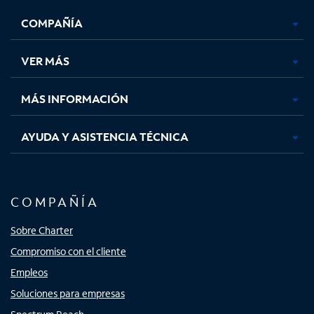
se
se
se
se
COMPAÑÍA
abre
abre
abre
abre
en
en
en
en
una
una
una
una
VER MÁS
pestaña
pestaña
pestaña
pestaña
nueva
nueva
nueva
nueva
MÁS INFORMACIÓN
AYUDA Y ASISTENCIA TÉCNICA
COMPAÑÍA
Sobre Charter
Compromiso con el cliente
Empleos
Soluciones para empresas