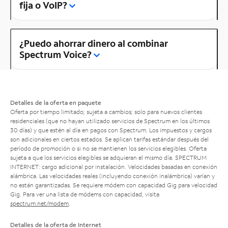
fija o VoIP?
¿Puedo ahorrar dinero al combinar
Spectrum Voice?
Detalles de la oferta en paquete
Oferta por tiempo limitado; sujeta a cambios; solo para nuevos clientes
residenciales (que no hayan utilizado servicios de Spectrum en los últimos
30 días) y que estén al día en pagos con Spectrum. Los impuestos y cargos
son adicionales en ciertos estados. Se aplican tarifas estándar después del
período de promoción o si no se mantienen los servicios elegibles. Oferta
sujeta a que los servicios elegibles se adquieran el mismo día. SPECTRUM
INTERNET: cargo adicional por instalación. Velocidades basadas en conexión
alámbrica. Las velocidades reales (incluyendo conexión inalámbrica) varían y
no están garantizadas. Se requiere módem con capacidad Gig para velocidad
Gig. Para ver una lista de módems con capacidad, visita
spectrum.net/modem
.
Detalles de la oferta de Internet