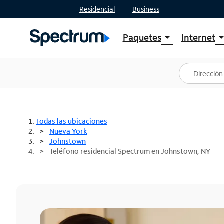
Residencial
Business
Paquetes
Internet
arrow_drop_down
arrow_drop
Ver paquetes
Spectr
Spectrum One
Planes
Mejores ofertas
Spectr
Ofertas en tu área
Intern
Todas las ubicaciones
Nueva York
Johnstown
Teléfono residencial Spectrum en Johnstown, NY