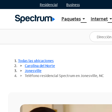
Residencial
Business
Paquetes
Internet
arrow_drop_down
arrow_drop
Ver paquetes
Spectr
Spectrum One
Planes
Mejores ofertas
Spectr
Ofertas en tu área
Intern
Todas las ubicaciones
Carolina del Norte
Jonesville
Teléfono residencial Spectrum en Jonesville, NC