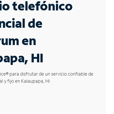
io telefónico
ncial de
rum en
apa, HI
ice
®
para disfrutar de un servicio confiable de
l y fijo en Kalaupapa, HI.