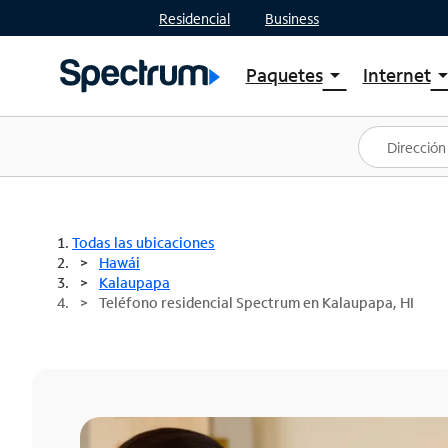
Residencial
Business
Paquetes
Internet
arrow_drop_down
arrow_drop
Ver paquetes
Spectr
Spectrum One
Planes
Mejores ofertas
Spectr
Ofertas en tu área
Intern
Todas las ubicaciones
Hawái
Kalaupapa
Teléfono residencial Spectrum en Kalaupapa, HI