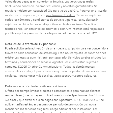
Velocidades basadas en conexión alámbrica. Las velocidades reales
(incluyendo conexión inalámbrica) varían y no están garantizadas. Se
requiere módem con capacidad Gig para velocidad Gig. Para ver una lista de
módems con capacidad, visita
spectrum.net/modem
. Servicios sujetos a
todos los términos y condiciones de servicio vigentes, los cuales están
sujetos a cambios. No están disponibles en todas las áreas. Se aplican
restricciones. Rendimiento de Internet: Spectrum Internet está respaldado
por fibra óptica y se suministra a la propiedad mediante una red HFC.
Detalles de la oferta de TV por cable
Puede solicitarse la activación de una nueva suscripción para ver contenido a
través de cada aplicación de streaming. Esto no reemplaza las suscripciones
existentes; esas se administrarán por separado. Servicios sujetos a todos los
términos y condiciones de servicio vigentes, los cuales están sujetos a
cambios. ©2025 Charter Communications. Todas las demás marcas
comerciales y los logotipos presentes aquí son propiedad de sus respectivos
titulares. Para conocer más detalles, visita
spectrum.com/disclosures
.
Detalles de la oferta de teléfono residencial
Oferta por tiempo limitado; sujeta a cambios; solo para nuevos clientes
residenciales (que no hayan utilizado servicios de Spectrum en los últimos
30 días) y que estén al día en pagos con Spectrum. SPECTRUM VOICE: se
aplican tarifas estándar después del período de promoción o si no se
mantienen los servicios elegibles. Cargo adicional por instalación. Las