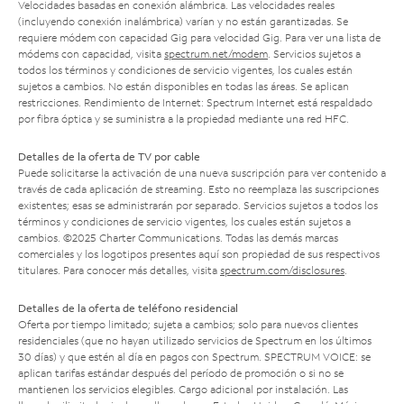
Velocidades basadas en conexión alámbrica. Las velocidades reales
(incluyendo conexión inalámbrica) varían y no están garantizadas. Se
requiere módem con capacidad Gig para velocidad Gig. Para ver una lista de
módems con capacidad, visita
spectrum.net/modem
. Servicios sujetos a
todos los términos y condiciones de servicio vigentes, los cuales están
sujetos a cambios. No están disponibles en todas las áreas. Se aplican
restricciones. Rendimiento de Internet: Spectrum Internet está respaldado
por fibra óptica y se suministra a la propiedad mediante una red HFC.
Detalles de la oferta de TV por cable
Puede solicitarse la activación de una nueva suscripción para ver contenido a
través de cada aplicación de streaming. Esto no reemplaza las suscripciones
existentes; esas se administrarán por separado. Servicios sujetos a todos los
términos y condiciones de servicio vigentes, los cuales están sujetos a
cambios. ©2025 Charter Communications. Todas las demás marcas
comerciales y los logotipos presentes aquí son propiedad de sus respectivos
titulares. Para conocer más detalles, visita
spectrum.com/disclosures
.
Detalles de la oferta de teléfono residencial
Oferta por tiempo limitado; sujeta a cambios; solo para nuevos clientes
residenciales (que no hayan utilizado servicios de Spectrum en los últimos
30 días) y que estén al día en pagos con Spectrum. SPECTRUM VOICE: se
aplican tarifas estándar después del período de promoción o si no se
mantienen los servicios elegibles. Cargo adicional por instalación. Las