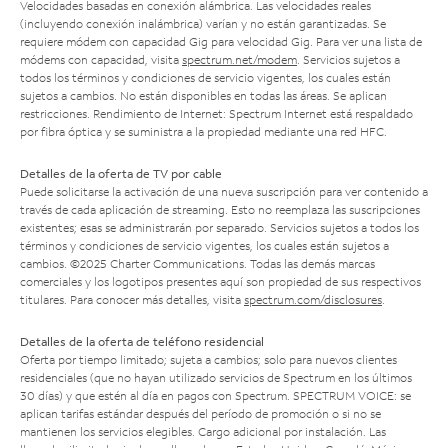
Velocidades basadas en conexión alámbrica. Las velocidades reales
(incluyendo conexión inalámbrica) varían y no están garantizadas. Se
requiere módem con capacidad Gig para velocidad Gig. Para ver una lista de
módems con capacidad, visita
spectrum.net/modem
. Servicios sujetos a
todos los términos y condiciones de servicio vigentes, los cuales están
sujetos a cambios. No están disponibles en todas las áreas. Se aplican
restricciones. Rendimiento de Internet: Spectrum Internet está respaldado
por fibra óptica y se suministra a la propiedad mediante una red HFC.
Detalles de la oferta de TV por cable
Puede solicitarse la activación de una nueva suscripción para ver contenido a
través de cada aplicación de streaming. Esto no reemplaza las suscripciones
existentes; esas se administrarán por separado. Servicios sujetos a todos los
términos y condiciones de servicio vigentes, los cuales están sujetos a
cambios. ©2025 Charter Communications. Todas las demás marcas
comerciales y los logotipos presentes aquí son propiedad de sus respectivos
titulares. Para conocer más detalles, visita
spectrum.com/disclosures
.
Detalles de la oferta de teléfono residencial
Oferta por tiempo limitado; sujeta a cambios; solo para nuevos clientes
residenciales (que no hayan utilizado servicios de Spectrum en los últimos
30 días) y que estén al día en pagos con Spectrum. SPECTRUM VOICE: se
aplican tarifas estándar después del período de promoción o si no se
mantienen los servicios elegibles. Cargo adicional por instalación. Las