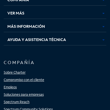
en
en
en
en
una
una
una
una
VER MÁS
pestaña
pestaña
pestaña
pestaña
nueva
nueva
nueva
nueva
MÁS INFORMACIÓN
AYUDA Y ASISTENCIA TÉCNICA
COMPAÑÍA
Sobre Charter
Compromiso con el cliente
Empleos
Soluciones para empresas
Spectrum Reach
Spectrum Community Solutions