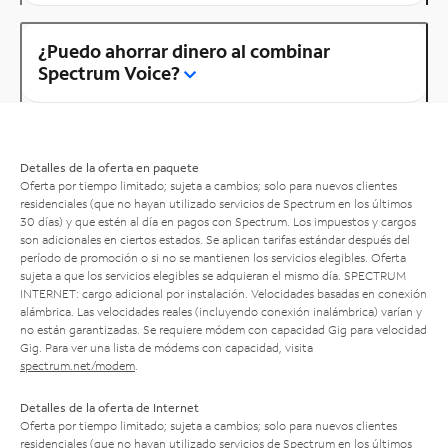
¿Puedo ahorrar dinero al combinar
Spectrum Voice?
Detalles de la oferta en paquete
Oferta por tiempo limitado; sujeta a cambios; solo para nuevos clientes
residenciales (que no hayan utilizado servicios de Spectrum en los últimos
30 días) y que estén al día en pagos con Spectrum. Los impuestos y cargos
son adicionales en ciertos estados. Se aplican tarifas estándar después del
período de promoción o si no se mantienen los servicios elegibles. Oferta
sujeta a que los servicios elegibles se adquieran el mismo día. SPECTRUM
INTERNET: cargo adicional por instalación. Velocidades basadas en conexión
alámbrica. Las velocidades reales (incluyendo conexión inalámbrica) varían y
no están garantizadas. Se requiere módem con capacidad Gig para velocidad
Gig. Para ver una lista de módems con capacidad, visita
spectrum.net/modem
.
Detalles de la oferta de Internet
Oferta por tiempo limitado; sujeta a cambios; solo para nuevos clientes
residenciales (que no hayan utilizado servicios de Spectrum en los últimos