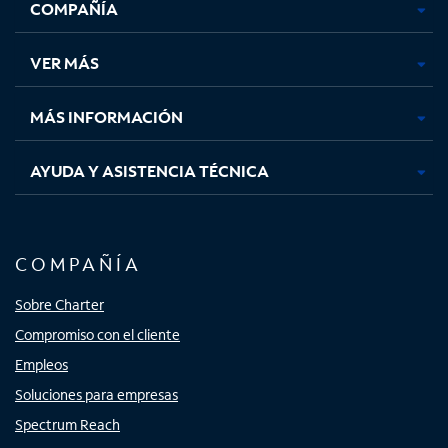
COMPAÑÍA
abre
abre
abre
abre
en
en
en
en
una
una
una
una
VER MÁS
pestaña
pestaña
pestaña
pestaña
nueva
nueva
nueva
nueva
MÁS INFORMACIÓN
AYUDA Y ASISTENCIA TÉCNICA
COMPAÑÍA
Sobre Charter
Compromiso con el cliente
Empleos
Soluciones para empresas
Spectrum Reach