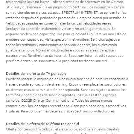
residenciales (que no hayan utilizado servicios de Spectrum en los últimos
30 días) y que estén al día en pagos con Spectrum. Los impuestos y cargos
son adicionales en ciertos estados. SPECTRUM INTERNET: se aplican tarifas
estándar después del período de promoción. Cargo adicional por instalación.
Velocidades basadas en conexión alámbrica. Las velocidades reales
(incluyendo conexión inalámbrica) varían y no están garantizadas. Se
requiere módem con capacidad Gig para velocidad Gig. Para ver una lista de
módems con capacidad, visita
spectrum.net/modem
. Servicios sujetos a
todos los términos y condiciones de servicio vigentes, los cuales están
sujetos a cambios. No están disponibles en todas las áreas. Se aplican
restricciones. Rendimiento de Internet: Spectrum Internet está respaldado
por fibra óptica y se suministra a la propiedad mediante una red HFC.
Detalles de la oferta de TV por cable
Puede solicitarse la activación de una nueva suscripción para ver contenido a
través de cada aplicación de streaming. Esto no reemplaza las suscripciones
existentes; esas se administrarán por separado. Servicios sujetos a todos los
términos y condiciones de servicio vigentes, los cuales están sujetos a
cambios. ©2025 Charter Communications. Todas las demás marcas
comerciales y los logotipos presentes aquí son propiedad de sus respectivos
titulares. Para conocer más detalles, visita
spectrum.com/disclosures
.
Detalles de la oferta de teléfono residencial
Oferta por tiempo limitado; sujeta a cambios; solo para nuevos clientes