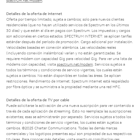
spectrum.net/modem
.
Detalles de la oferta de Internet
Oferta por tiempo limitado; sujeta a cambios; solo para nuevos clientes
residenciales (que no hayan utilizado servicios de Spectrum en los últimos
30 días) y que estén al día en pagos con Spectrum. Los impuestos y cargos
son adicionales en ciertos estados. SPECTRUM INTERNET: se aplican tarifas
estándar después del período de promoción. Cargo adicional por instalación.
Velocidades basadas en conexión alámbrica. Las velocidades reales
(incluyendo conexión inalámbrica) varían y no están garantizadas. Se
requiere módem con capacidad Gig para velocidad Gig. Para ver una lista de
módems con capacidad, visita
spectrum.net/modem
. Servicios sujetos a
todos los términos y condiciones de servicio vigentes, los cuales están
sujetos a cambios. No están disponibles en todas las áreas. Se aplican
restricciones. Rendimiento de Internet: Spectrum Internet está respaldado
por fibra óptica y se suministra a la propiedad mediante una red HFC.
Detalles de la oferta de TV por cable
Puede solicitarse la activación de una nueva suscripción para ver contenido a
través de cada aplicación de streaming. Esto no reemplaza las suscripciones
existentes; esas se administrarán por separado. Servicios sujetos a todos los
términos y condiciones de servicio vigentes, los cuales están sujetos a
cambios. ©2025 Charter Communications. Todas las demás marcas
comerciales y los logotipos presentes aquí son propiedad de sus respectivos
titulares. Para conocer más detalles, visita
spectrum.com/disclosures
.