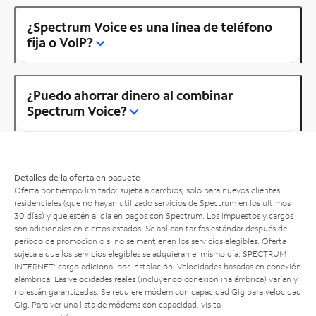
¿Spectrum Voice es una línea de teléfono
fija o VoIP?
¿Puedo ahorrar dinero al combinar
Spectrum Voice?
Detalles de la oferta en paquete
Oferta por tiempo limitado; sujeta a cambios; solo para nuevos clientes
residenciales (que no hayan utilizado servicios de Spectrum en los últimos
30 días) y que estén al día en pagos con Spectrum. Los impuestos y cargos
son adicionales en ciertos estados. Se aplican tarifas estándar después del
período de promoción o si no se mantienen los servicios elegibles. Oferta
sujeta a que los servicios elegibles se adquieran el mismo día. SPECTRUM
INTERNET: cargo adicional por instalación. Velocidades basadas en conexión
alámbrica. Las velocidades reales (incluyendo conexión inalámbrica) varían y
no están garantizadas. Se requiere módem con capacidad Gig para velocidad
Gig. Para ver una lista de módems con capacidad, visita