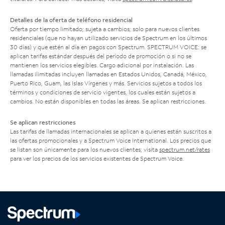
Detalles de la oferta de teléfono residencial
Oferta por tiempo limitado; sujeta a cambios; solo para nuevos clientes
residenciales (que no hayan utilizado servicios de Spectrum en los últimos
30 días) y que estén al día en pagos con Spectrum. SPECTRUM VOICE: se
aplican tarifas estándar después del período de promoción o si no se
mantienen los servicios elegibles. Cargo adicional por instalación. Las
llamadas ilimitadas incluyen llamadas en Estados Unidos, Canadá, México,
Puerto Rico, Guam, las Islas Vírgenes y más. Servicios sujetos a todos los
términos y condiciones de servicio vigentes, los cuales están sujetos a
cambios. No están disponibles en todas las áreas. Se aplican restricciones.
Se aplican restricciones
Las tarifas de llamadas internacionales se aplican a quienes están suscritos a
las ofertas promocionales y a Spectrum Voice International. Los precios que
se listan son únicamente para los nuevos clientes; visita
spectrum.net/rates
para ver los precios de los servicios existentes de Spectrum Voice.