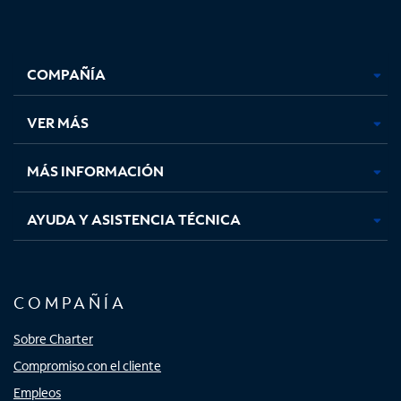
Facebook,
Instagram,
Youtube,
X,
se
se
se
se
COMPAÑÍA
abre
abre
abre
abre
en
en
en
en
una
una
una
una
VER MÁS
pestaña
pestaña
pestaña
pestaña
nueva
nueva
nueva
nueva
MÁS INFORMACIÓN
AYUDA Y ASISTENCIA TÉCNICA
COMPAÑÍA
Sobre Charter
Compromiso con el cliente
Empleos