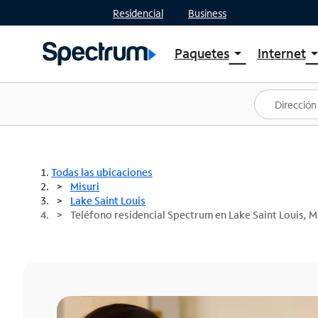
Residencial
Business
Paquetes
Internet
arrow_drop_down
arrow_drop
Ver paquetes
Spectr
Spectrum One
Planes
Mejores ofertas
Spectr
Ofertas en tu área
Intern
Todas las ubicaciones
Misuri
Lake Saint Louis
Teléfono residencial Spectrum en Lake Saint Louis, 