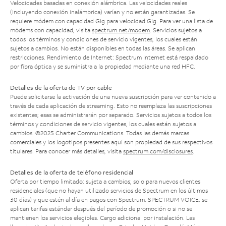
Velocidades basadas en conexión alámbrica. Las velocidades reales
(incluyendo conexión inalámbrica) varían y no están garantizadas. Se
requiere módem con capacidad Gig para velocidad Gig. Para ver una lista de
módems con capacidad, visita
spectrum.net/modem
. Servicios sujetos a
todos los términos y condiciones de servicio vigentes, los cuales están
sujetos a cambios. No están disponibles en todas las áreas. Se aplican
restricciones. Rendimiento de Internet: Spectrum Internet está respaldado
por fibra óptica y se suministra a la propiedad mediante una red HFC.
Detalles de la oferta de TV por cable
Puede solicitarse la activación de una nueva suscripción para ver contenido a
través de cada aplicación de streaming. Esto no reemplaza las suscripciones
existentes; esas se administrarán por separado. Servicios sujetos a todos los
términos y condiciones de servicio vigentes, los cuales están sujetos a
cambios. ©2025 Charter Communications. Todas las demás marcas
comerciales y los logotipos presentes aquí son propiedad de sus respectivos
titulares. Para conocer más detalles, visita
spectrum.com/disclosures
.
Detalles de la oferta de teléfono residencial
Oferta por tiempo limitado; sujeta a cambios; solo para nuevos clientes
residenciales (que no hayan utilizado servicios de Spectrum en los últimos
30 días) y que estén al día en pagos con Spectrum. SPECTRUM VOICE: se
aplican tarifas estándar después del período de promoción o si no se
mantienen los servicios elegibles. Cargo adicional por instalación. Las