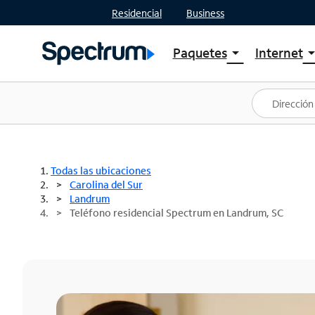
Residencial
Business
Paquetes
Internet
arrow_drop_down
arrow_drop
Ver paquetes
Spectr
Spectrum One
Planes
Mejores ofertas
Spectr
Ofertas en tu área
Intern
Todas las ubicaciones
Carolina del Sur
Landrum
Teléfono residencial Spectrum en Landrum, SC