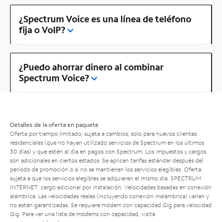
¿Spectrum Voice es una línea de teléfono
fija o VoIP?
¿Puedo ahorrar dinero al combinar
Spectrum Voice?
Detalles de la oferta en paquete
Oferta por tiempo limitado; sujeta a cambios; solo para nuevos clientes
residenciales (que no hayan utilizado servicios de Spectrum en los últimos
30 días) y que estén al día en pagos con Spectrum. Los impuestos y cargos
son adicionales en ciertos estados. Se aplican tarifas estándar después del
período de promoción o si no se mantienen los servicios elegibles. Oferta
sujeta a que los servicios elegibles se adquieran el mismo día. SPECTRUM
INTERNET: cargo adicional por instalación. Velocidades basadas en conexión
alámbrica. Las velocidades reales (incluyendo conexión inalámbrica) varían y
no están garantizadas. Se requiere módem con capacidad Gig para velocidad
Gig. Para ver una lista de módems con capacidad, visita