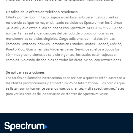
Detalles de la oferta de teléfono residencial
Oferta por tiempo limitado; sujeta a cambios; solo para nuevos clientes
residenciales (que no hayan utilizado servicios de Spectrum en los últimos
30 días) y que estén al día en pagos con Spectrum. SPECTRUM VOICE: se
aplican tarifas estándar después del período de promoción o si no se
mantienen los servicios elegibles. Cargo adicional por instalación. Las
llamadas ilimitadas incluyen llamadas en Estados Unidos, Canadá, México,
Puerto Rico, Guam, las Islas Vírgenes y más. Servicios sujetos a todos los
términos y condiciones de servicio vigentes, los cuales están sujetos a
cambios. No están disponibles en todas las áreas. Se aplican restricciones.
Se aplican restricciones
Las tarifas de llamadas internacionales se aplican a quienes están suscritos a
las ofertas promocionales y a Spectrum Voice International. Los precios que
se listan son únicamente para los nuevos clientes; visita
spectrum.net/rates
para ver los precios de los servicios existentes de Spectrum Voice.