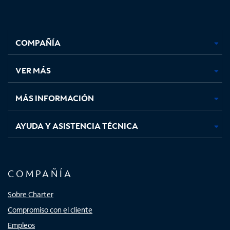
Facebook,
Instagram,
Youtube,
X,
se
se
se
se
COMPAÑÍA
abre
abre
abre
abre
en
en
en
en
una
una
una
una
VER MÁS
pestaña
pestaña
pestaña
pestaña
nueva
nueva
nueva
nueva
MÁS INFORMACIÓN
AYUDA Y ASISTENCIA TÉCNICA
COMPAÑÍA
Sobre Charter
Compromiso con el cliente
Empleos