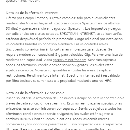
spectrum.net/modem
.
Detalles de la oferta de Internet
Oferta por tiempo limitado; sujeta a cambios; solo para nuevos clientes
residenciales (que no hayan utilizado servicios de Spectrum en los últimos
30 días) y que estén al día en pagos con Spectrum. Los impuestos y cargos
son adicionales en ciertos estados. SPECTRUM INTERNET: se aplican tarifas
estándar después del período de promoción. Cargo adicional por instalación.
Velocidades basadas en conexión alámbrica. Las velocidades reales
(incluyendo conexión inalámbrica) varían y no están garantizadas. Se
requiere módem con capacidad Gig para velocidad Gig. Para ver una lista de
módems con capacidad, visita
spectrum.net/modem
. Servicios sujetos a
todos los términos y condiciones de servicio vigentes, los cuales están
sujetos a cambios. No están disponibles en todas las áreas. Se aplican
restricciones. Rendimiento de Internet: Spectrum Internet está respaldado
por fibra óptica y se suministra a la propiedad mediante una red HFC.
Detalles de la oferta de TV por cable
Puede solicitarse la activación de una nueva suscripción para ver contenido a
través de cada aplicación de streaming. Esto no reemplaza las suscripciones
existentes; esas se administrarán por separado. Servicios sujetos a todos los
términos y condiciones de servicio vigentes, los cuales están sujetos a
cambios. ©2025 Charter Communications. Todas las demás marcas
comerciales y los logotipos presentes aquí son propiedad de sus respectivos
titulares. Para conocer más detalles, visita
spectrum.com/disclosures
.