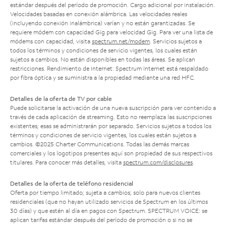
estándar después del período de promoción. Cargo adicional por instalación.
Velocidades basadas en conexión alámbrica. Las velocidades reales
(incluyendo conexión inalámbrica) varían y no están garantizadas. Se
requiere módem con capacidad Gig para velocidad Gig. Para ver una lista de
módems con capacidad, visita
spectrum.net/modem
. Servicios sujetos a
todos los términos y condiciones de servicio vigentes, los cuales están
sujetos a cambios. No están disponibles en todas las áreas. Se aplican
restricciones. Rendimiento de Internet: Spectrum Internet está respaldado
por fibra óptica y se suministra a la propiedad mediante una red HFC.
Detalles de la oferta de TV por cable
Puede solicitarse la activación de una nueva suscripción para ver contenido a
través de cada aplicación de streaming. Esto no reemplaza las suscripciones
existentes; esas se administrarán por separado. Servicios sujetos a todos los
términos y condiciones de servicio vigentes, los cuales están sujetos a
cambios. ©2025 Charter Communications. Todas las demás marcas
comerciales y los logotipos presentes aquí son propiedad de sus respectivos
titulares. Para conocer más detalles, visita
spectrum.com/disclosures
.
Detalles de la oferta de teléfono residencial
Oferta por tiempo limitado; sujeta a cambios; solo para nuevos clientes
residenciales (que no hayan utilizado servicios de Spectrum en los últimos
30 días) y que estén al día en pagos con Spectrum. SPECTRUM VOICE: se
aplican tarifas estándar después del período de promoción o si no se