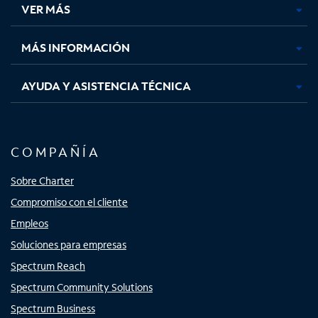
VER MÁS
pestaña
pestaña
pestaña
pestaña
nueva
nueva
nueva
nueva
MÁS INFORMACIÓN
AYUDA Y ASISTENCIA TÉCNICA
COMPAÑÍA
Sobre Charter
Compromiso con el cliente
Empleos
Soluciones para empresas
Spectrum Reach
Spectrum Community Solutions
Spectrum Business