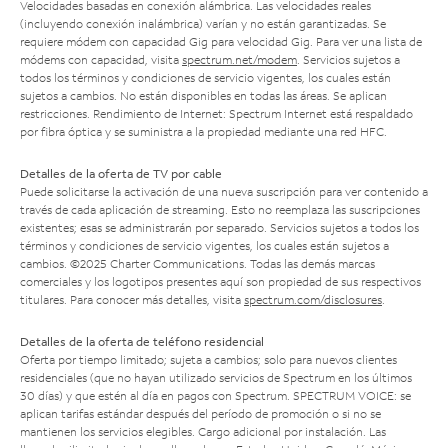
Velocidades basadas en conexión alámbrica. Las velocidades reales
(incluyendo conexión inalámbrica) varían y no están garantizadas. Se
requiere módem con capacidad Gig para velocidad Gig. Para ver una lista de
módems con capacidad, visita
spectrum.net/modem
. Servicios sujetos a
todos los términos y condiciones de servicio vigentes, los cuales están
sujetos a cambios. No están disponibles en todas las áreas. Se aplican
restricciones. Rendimiento de Internet: Spectrum Internet está respaldado
por fibra óptica y se suministra a la propiedad mediante una red HFC.
Detalles de la oferta de TV por cable
Puede solicitarse la activación de una nueva suscripción para ver contenido a
través de cada aplicación de streaming. Esto no reemplaza las suscripciones
existentes; esas se administrarán por separado. Servicios sujetos a todos los
términos y condiciones de servicio vigentes, los cuales están sujetos a
cambios. ©2025 Charter Communications. Todas las demás marcas
comerciales y los logotipos presentes aquí son propiedad de sus respectivos
titulares. Para conocer más detalles, visita
spectrum.com/disclosures
.
Detalles de la oferta de teléfono residencial
Oferta por tiempo limitado; sujeta a cambios; solo para nuevos clientes
residenciales (que no hayan utilizado servicios de Spectrum en los últimos
30 días) y que estén al día en pagos con Spectrum. SPECTRUM VOICE: se
aplican tarifas estándar después del período de promoción o si no se
mantienen los servicios elegibles. Cargo adicional por instalación. Las