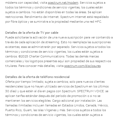
módems con capacidad, visita
spectrum.net/modem
. Servicios sujetos a
todos los términos y condiciones de servicio vigentes, los cuales están
sujetos a cambios. No están disponibles en todas las áreas. Se aplican
restricciones. Rendimiento de Internet: Spectrum Internet está respaldado
por fibra óptica y se suministra a la propiedad mediante una red HFC.
Detalles de la oferta de TV por cable
Puede solicitarse la activación de una nueva suscripción para ver contenido a
través de cada aplicación de streaming. Esto no reemplaza las suscripciones
existentes; esas se administrarán por separado. Servicios sujetos a todos los
términos y condiciones de servicio vigentes, los cuales están sujetos a
cambios. ©2025 Charter Communications. Todas las demás marcas
comerciales y los logotipos presentes aquí son propiedad de sus respectivos
titulares. Para conocer más detalles, visita
spectrum.com/disclosures
.
Detalles de la oferta de teléfono residencial
Oferta por tiempo limitado; sujeta a cambios; solo para nuevos clientes
residenciales (que no hayan utilizado servicios de Spectrum en los últimos
30 días) y que estén al día en pagos con Spectrum. SPECTRUM VOICE: se
aplican tarifas estándar después del período de promoción o si no se
mantienen los servicios elegibles. Cargo adicional por instalación. Las
llamadas ilimitadas incluyen llamadas en Estados Unidos, Canadá, México,
Puerto Rico, Guam, las Islas Vírgenes y más. Servicios sujetos a todos los
términos y condiciones de servicio vigentes, los cuales están sujetos a