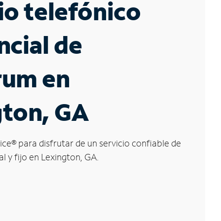
io telefónico
ncial de
rum en
gton, GA
ice
®
para disfrutar de un servicio confiable de
l y fijo en Lexington, GA.