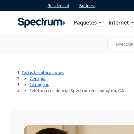
Residencial
Business
Paquetes
Internet
arrow_drop_down
arrow_drop
Ver paquetes
Spectr
Spectrum One
Planes
Mejores ofertas
Spectr
Ofertas en tu área
Intern
Todas las ubicaciones
Georgia
Lexington
Teléfono residencial Spectrum en Lexington, GA