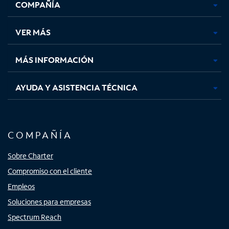
COMPAÑÍA
abre
abre
abre
abre
en
en
en
en
una
una
una
una
VER MÁS
pestaña
pestaña
pestaña
pestaña
nueva
nueva
nueva
nueva
MÁS INFORMACIÓN
AYUDA Y ASISTENCIA TÉCNICA
COMPAÑÍA
Sobre Charter
Compromiso con el cliente
Empleos
Soluciones para empresas
Spectrum Reach