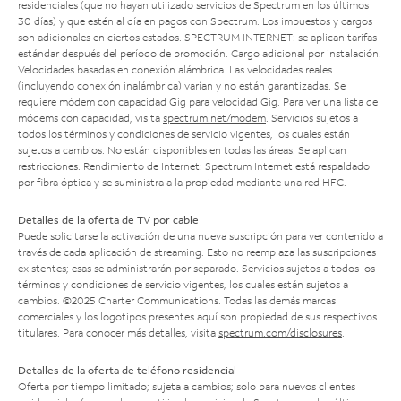
residenciales (que no hayan utilizado servicios de Spectrum en los últimos
30 días) y que estén al día en pagos con Spectrum. Los impuestos y cargos
son adicionales en ciertos estados. SPECTRUM INTERNET: se aplican tarifas
estándar después del período de promoción. Cargo adicional por instalación.
Velocidades basadas en conexión alámbrica. Las velocidades reales
(incluyendo conexión inalámbrica) varían y no están garantizadas. Se
requiere módem con capacidad Gig para velocidad Gig. Para ver una lista de
módems con capacidad, visita
spectrum.net/modem
. Servicios sujetos a
todos los términos y condiciones de servicio vigentes, los cuales están
sujetos a cambios. No están disponibles en todas las áreas. Se aplican
restricciones. Rendimiento de Internet: Spectrum Internet está respaldado
por fibra óptica y se suministra a la propiedad mediante una red HFC.
Detalles de la oferta de TV por cable
Puede solicitarse la activación de una nueva suscripción para ver contenido a
través de cada aplicación de streaming. Esto no reemplaza las suscripciones
existentes; esas se administrarán por separado. Servicios sujetos a todos los
términos y condiciones de servicio vigentes, los cuales están sujetos a
cambios. ©2025 Charter Communications. Todas las demás marcas
comerciales y los logotipos presentes aquí son propiedad de sus respectivos
titulares. Para conocer más detalles, visita
spectrum.com/disclosures
.
Detalles de la oferta de teléfono residencial
Oferta por tiempo limitado; sujeta a cambios; solo para nuevos clientes