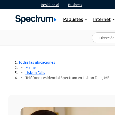
Residencial
Business
Paquetes
Internet
arrow_drop_down
arrow_drop
Ver paquetes
Spectr
Spectrum One
Planes
Mejores ofertas
Spectr
Ofertas en tu área
Intern
Todas las ubicaciones
Maine
Lisbon Falls
Teléfono residencial Spectrum en Lisbon Falls, ME