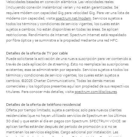
Velocidades basadas en conexión alámbrica. Las velocidades reales
(incluyendo conexión inalámbrica) varían y no están garantizadas. Se
requiere módem con capacidad Gig para velocidad Gig. Para ver una lista de
módems con capacidad, visita
spectrum.net/modem
. Servicios sujetos a
todos los términos y condiciones de servicio vigentes, los cuales están
sujetos a cambios. No están disponibles en todas las áreas. Se aplican
restricciones. Rendimiento de Internet: Spectrum Internet está respaldado
por fibra óptica y se suministra a la propiedad mediante una red HFC.
Detalles de la oferta de TV por cable
Puede solicitarse la activación de una nueva suscripción para ver contenido a
través de cada aplicación de streaming. Esto no reemplaza las suscripciones
existentes; esas se administrarán por separado. Servicios sujetos a todos los
términos y condiciones de servicio vigentes, los cuales están sujetos a
cambios. ©2025 Charter Communications. Todas las demás marcas
comerciales y los logotipos presentes aquí son propiedad de sus respectivos
titulares. Para conocer más detalles, visita
spectrum.com/disclosures
.
Detalles de la oferta de teléfono residencial
Oferta por tiempo limitado; sujeta a cambios; solo para nuevos clientes
residenciales (que no hayan utilizado servicios de Spectrum en los últimos
30 días) y que estén al día en pagos con Spectrum. SPECTRUM VOICE: se
aplican tarifas estándar después del período de promoción o si no se
mantienen los servicios elegibles. Cargo adicional por instalación. Las