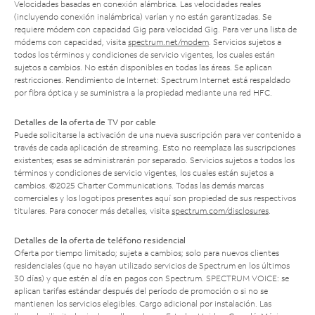
Velocidades basadas en conexión alámbrica. Las velocidades reales
(incluyendo conexión inalámbrica) varían y no están garantizadas. Se
requiere módem con capacidad Gig para velocidad Gig. Para ver una lista de
módems con capacidad, visita
spectrum.net/modem
. Servicios sujetos a
todos los términos y condiciones de servicio vigentes, los cuales están
sujetos a cambios. No están disponibles en todas las áreas. Se aplican
restricciones. Rendimiento de Internet: Spectrum Internet está respaldado
por fibra óptica y se suministra a la propiedad mediante una red HFC.
Detalles de la oferta de TV por cable
Puede solicitarse la activación de una nueva suscripción para ver contenido a
través de cada aplicación de streaming. Esto no reemplaza las suscripciones
existentes; esas se administrarán por separado. Servicios sujetos a todos los
términos y condiciones de servicio vigentes, los cuales están sujetos a
cambios. ©2025 Charter Communications. Todas las demás marcas
comerciales y los logotipos presentes aquí son propiedad de sus respectivos
titulares. Para conocer más detalles, visita
spectrum.com/disclosures
.
Detalles de la oferta de teléfono residencial
Oferta por tiempo limitado; sujeta a cambios; solo para nuevos clientes
residenciales (que no hayan utilizado servicios de Spectrum en los últimos
30 días) y que estén al día en pagos con Spectrum. SPECTRUM VOICE: se
aplican tarifas estándar después del período de promoción o si no se
mantienen los servicios elegibles. Cargo adicional por instalación. Las