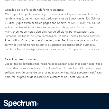
Detalles de la oferta de teléfono residencial
Oferta por tiempo limitado; sujeta a cambios; solo para nuevos clientes
residenciales (que no hayan utilizado servicios de Spectrum en los últimos
30 días) y que estén al día en pagos con Spectrum. SPECTRUM VOICE: se
aplican tarifas estándar después del período de promoción o si no se
mantienen los servicios elegibles. Cargo adicional por instalación. Las
llamadas ilimitadas incluyen llamadas en Estados Unidos, Canadá, México,
Puerto Rico, Guam, las Islas Vírgenes y más. Servicios sujetos a todos los
términos y condiciones de servicio vigentes, los cuales están sujetos a
cambios. No están disponibles en todas las áreas. Se aplican restricciones.
Se aplican restricciones
Las tarifas de llamadas internacionales se aplican a quienes están suscritos a
las ofertas promocionales y a Spectrum Voice International. Los precios que
se listan son únicamente para los nuevos clientes; visita
spectrum.net/rates
para ver los precios de los servicios existentes de Spectrum Voice.