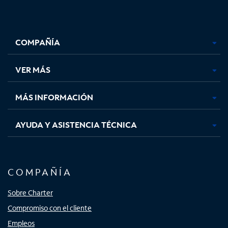
Facebook,
Instagram,
Youtube,
X,
se
se
se
se
COMPAÑÍA
abre
abre
abre
abre
en
en
en
en
una
una
una
una
VER MÁS
pestaña
pestaña
pestaña
pestaña
nueva
nueva
nueva
nueva
MÁS INFORMACIÓN
AYUDA Y ASISTENCIA TÉCNICA
COMPAÑÍA
Sobre Charter
Compromiso con el cliente
Empleos