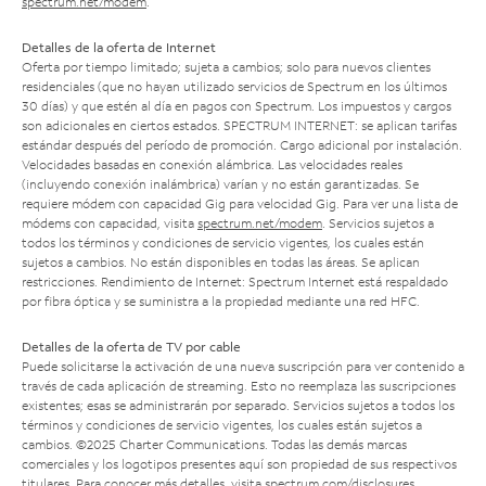
spectrum.net/modem
.
Detalles de la oferta de Internet
Oferta por tiempo limitado; sujeta a cambios; solo para nuevos clientes
residenciales (que no hayan utilizado servicios de Spectrum en los últimos
30 días) y que estén al día en pagos con Spectrum. Los impuestos y cargos
son adicionales en ciertos estados. SPECTRUM INTERNET: se aplican tarifas
estándar después del período de promoción. Cargo adicional por instalación.
Velocidades basadas en conexión alámbrica. Las velocidades reales
(incluyendo conexión inalámbrica) varían y no están garantizadas. Se
requiere módem con capacidad Gig para velocidad Gig. Para ver una lista de
módems con capacidad, visita
spectrum.net/modem
. Servicios sujetos a
todos los términos y condiciones de servicio vigentes, los cuales están
sujetos a cambios. No están disponibles en todas las áreas. Se aplican
restricciones. Rendimiento de Internet: Spectrum Internet está respaldado
por fibra óptica y se suministra a la propiedad mediante una red HFC.
Detalles de la oferta de TV por cable
Puede solicitarse la activación de una nueva suscripción para ver contenido a
través de cada aplicación de streaming. Esto no reemplaza las suscripciones
existentes; esas se administrarán por separado. Servicios sujetos a todos los
términos y condiciones de servicio vigentes, los cuales están sujetos a
cambios. ©2025 Charter Communications. Todas las demás marcas
comerciales y los logotipos presentes aquí son propiedad de sus respectivos
titulares. Para conocer más detalles, visita
spectrum.com/disclosures
.