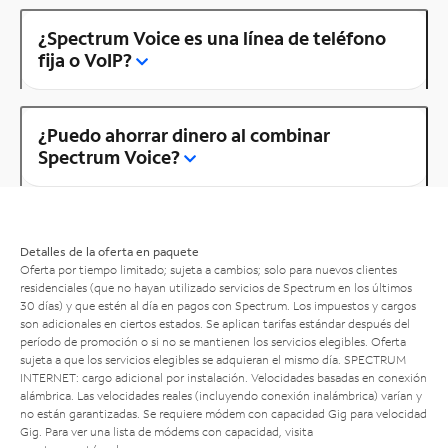
¿Spectrum Voice es una línea de teléfono
fija o VoIP?
¿Puedo ahorrar dinero al combinar
Spectrum Voice?
Detalles de la oferta en paquete
Oferta por tiempo limitado; sujeta a cambios; solo para nuevos clientes
residenciales (que no hayan utilizado servicios de Spectrum en los últimos
30 días) y que estén al día en pagos con Spectrum. Los impuestos y cargos
son adicionales en ciertos estados. Se aplican tarifas estándar después del
período de promoción o si no se mantienen los servicios elegibles. Oferta
sujeta a que los servicios elegibles se adquieran el mismo día. SPECTRUM
INTERNET: cargo adicional por instalación. Velocidades basadas en conexión
alámbrica. Las velocidades reales (incluyendo conexión inalámbrica) varían y
no están garantizadas. Se requiere módem con capacidad Gig para velocidad
Gig. Para ver una lista de módems con capacidad, visita