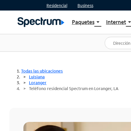
Residencial
Business
Paquetes
Internet
arrow_drop_down
arrow_drop
Ver paquetes
Spectr
Spectrum One
Planes
Mejores ofertas
Spectr
Ofertas en tu área
Intern
Todas las ubicaciones
Luisiana
Loranger
Teléfono residencial Spectrum en Loranger, LA