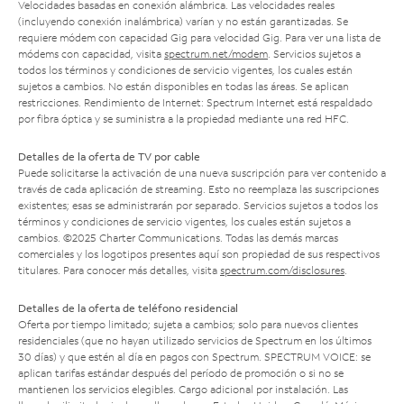
Velocidades basadas en conexión alámbrica. Las velocidades reales
(incluyendo conexión inalámbrica) varían y no están garantizadas. Se
requiere módem con capacidad Gig para velocidad Gig. Para ver una lista de
módems con capacidad, visita
spectrum.net/modem
. Servicios sujetos a
todos los términos y condiciones de servicio vigentes, los cuales están
sujetos a cambios. No están disponibles en todas las áreas. Se aplican
restricciones. Rendimiento de Internet: Spectrum Internet está respaldado
por fibra óptica y se suministra a la propiedad mediante una red HFC.
Detalles de la oferta de TV por cable
Puede solicitarse la activación de una nueva suscripción para ver contenido a
través de cada aplicación de streaming. Esto no reemplaza las suscripciones
existentes; esas se administrarán por separado. Servicios sujetos a todos los
términos y condiciones de servicio vigentes, los cuales están sujetos a
cambios. ©2025 Charter Communications. Todas las demás marcas
comerciales y los logotipos presentes aquí son propiedad de sus respectivos
titulares. Para conocer más detalles, visita
spectrum.com/disclosures
.
Detalles de la oferta de teléfono residencial
Oferta por tiempo limitado; sujeta a cambios; solo para nuevos clientes
residenciales (que no hayan utilizado servicios de Spectrum en los últimos
30 días) y que estén al día en pagos con Spectrum. SPECTRUM VOICE: se
aplican tarifas estándar después del período de promoción o si no se
mantienen los servicios elegibles. Cargo adicional por instalación. Las